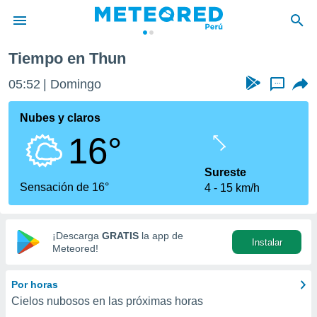
Tiempo en Thun
privacidad
05:52
Domingo
...
o de
e
e) ha sido
Nubes y claros
or
16°
es para
ue la
 que se
Sureste
e calidad.
Sensación de 16°
4
15 km/h
eder a este
ediante las
opciones:
¡Descarga
GRATIS
la app de
Instalar
ookies y
Meteored!
e forma
Por horas
d digital
Cielos nubosos en las próximas horas
ada, basada