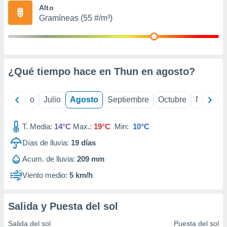
ados con el
Alto
 seleccionar
Gramíneas (55 #/m³)
o.
calización
precisa e
ión mediante
¿Qué tiempo hace en Thun en
agosto
?
, publicidad
dos,
yo
Junio
Julio
Agosto
Septiembre
Octubre
Noviemb
 publicidad
,
ón de
T. Media:
14°C
Max.:
19°C
Min:
10°C
 desarrollo
s.
Días de lluvia:
19
días
tros 1199
Acum. de lluvia:
209 mm
ios
Viento medio:
5 km/h
Salida y Puesta del sol
Salida del sol
Puesta del sol