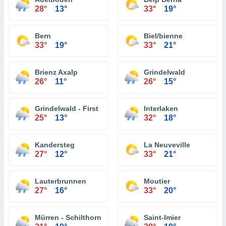
28°
13°
33°
19°
Bern
Biel/bienne
33°
19°
33°
21°
Brienz Axalp
Grindelwald
26°
11°
26°
15°
Grindelwald - First
Interlaken
25°
13°
32°
18°
Kandersteg
La Neuveville
27°
12°
33°
21°
Lauterbrunnen
Moutier
27°
16°
33°
20°
Mürren - Schilthorn
Saint-Imier