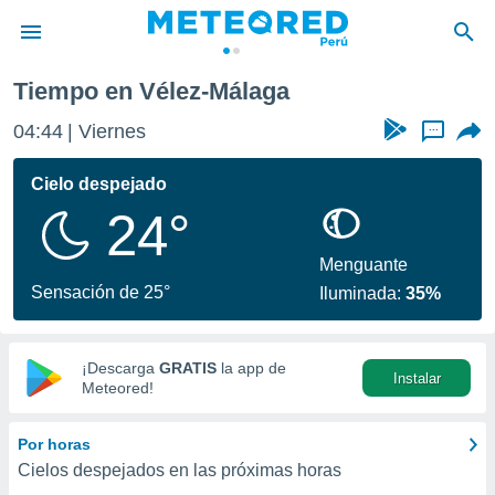
laga
Tiempo en Vélez-Málaga
privacidad
04:44
Viernes
...
o de
e
e) ha sido
Cielo despejado
or
24°
es para
ue la
 que se
Menguante
e calidad.
Sensación de 25°
Iluminada:
35%
eder a este
ediante las
opciones:
¡Descarga
GRATIS
la app de
Instalar
ookies y
Meteored!
e forma
Por horas
d digital
Cielos despejados en las próximas horas
ada, basada