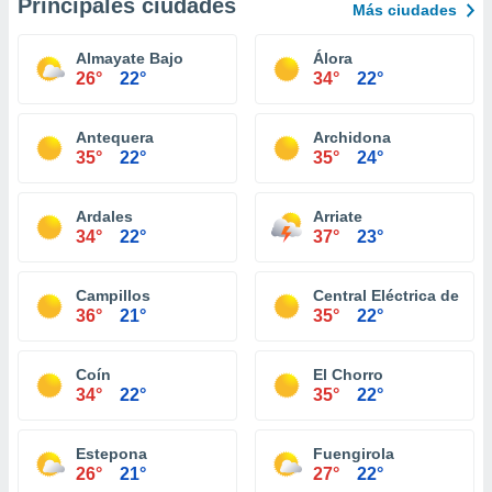
Principales ciudades
Más ciudades
Almayate Bajo
Álora
26°
22°
34°
22°
Antequera
Archidona
35°
22°
35°
24°
Ardales
Arriate
34°
22°
37°
23°
Campillos
Central Eléctrica de Pa
36°
21°
35°
22°
Coín
El Chorro
34°
22°
35°
22°
Estepona
Fuengirola
26°
21°
27°
22°