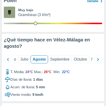
Polen
ados con el
Detalle
 seleccionar
o.
Muy bajo
Gramíneas (3 #/m³)
calización
precisa e
ión mediante
, publicidad
¿Qué tiempo hace en Vélez-Málaga en
dos,
agosto
?
 publicidad
,
ón de
yo
Junio
Julio
Agosto
Septiembre
Octubre
Noviemb
 desarrollo
s.
T. Media:
24°C
Max.:
26°C
Min:
22°C
tros 1199
ios
Días de lluvia:
1
días
Acum. de lluvia:
5 mm
Viento medio:
9 km/h