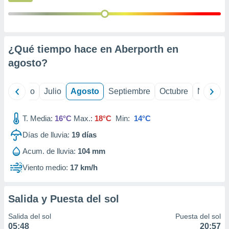
ados con el
 seleccionar
o.
calización
precisa e
¿Qué tiempo hace en Aberporth en
ión mediante
agosto
?
, publicidad
yo
Junio
Julio
Agosto
Septiembre
Octubre
Noviemb
dos,
 publicidad
,
T. Media:
16°C
Max.:
18°C
Min:
14°C
ón de
 desarrollo
Días de lluvia:
19
días
s.
Acum. de lluvia:
104 mm
tros 1199
Viento medio:
17 km/h
ios
Salida y Puesta del sol
Salida del sol
Puesta del sol
05:48
20:57