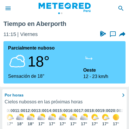
Tiempo en Aberporth
privacidad
11:15
Viernes
...
o de
e
e) ha sido
Parcialmente nuboso
or
18°
es para
ue la
 que se
Oeste
e calidad.
Sensación de 18°
12
23 km/h
eder a este
ediante las
opciones:
Por horas
ookies y
Cielos nubosos en las próximas horas
e forma
:00
10:00
11:00
12:00
13:00
14:00
15:00
16:00
17:00
18:00
19:00
20:00
21:
d digital
6°
17°
18°
18°
17°
17°
17°
17°
17°
17°
17°
17°
15
ada, basada