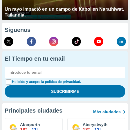
Un rayo impactó en un campo de fútbol en Narathiwat,
Tailandia.
Síguenos
El Tiempo en tu email
He leído y acepto la política de privacidad.
Principales ciudades
Más ciudades
Aberporth
Aberystwyth
18°
11°
18°
12°