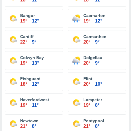
Bangor
Caernarfon
19°
12°
19°
12°
Cardiff
Carmarthen
22°
9°
20°
9°
Colwyn Bay
Dolgellau
19°
13°
20°
9°
Fishguard
Flint
18°
12°
20°
10°
Haverfordwest
Lampeter
19°
11°
19°
8°
Newtown
Pontypool
21°
8°
21°
8°