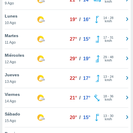
km/h
ublicidad y
9 Ago
do en
Lunes
14
-
28
 mismo.
19°
/
16°
km/h
10 Ago
sultar más
 en nuestra
Martes
 Cookies
y
17
-
31
27°
/
15°
km/h
ualquier
11 Ago
ento
Miércoles
29
-
48
29°
/
19°
 botón
km/h
12 Ago
ación de
kies
Jueves
 disponible
13
-
24
22°
/
17°
km/h
e nuestra
13 Ago
.
Viernes
18
-
36
21°
/
17°
IVAMENTE,
km/h
14 Ago
Sábado
as
13
-
30
20°
/
15°
km/h
15 Ago
 a cookies
 no aceptar