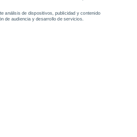
-
34
km/h
13
-
32
km/h
10
-
34
km/h
14
-
34
km/h
e análisis de dispositivos, publicidad y contenido
n de audiencia y desarrollo de servicios.
o
Noroeste
1 Bajo
11
-
23 km/h
FPS:
no
Noroeste
1 Bajo
14
-
30 km/h
FPS:
no
Noroeste
2 Bajo
16
-
33 km/h
FPS:
no
Noroeste
3 Medio
16
-
35 km/h
FPS:
6-10
Noroeste
4 Medio
16
-
35 km/h
FPS:
6-10