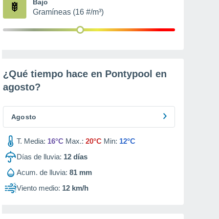
Bajo
Gramíneas (16 #/m³)
¿Qué tiempo hace en Pontypool en
agosto
?
Agosto
T. Media:
16°C
Max.:
20°C
Min:
12°C
Días de lluvia:
12
días
Acum. de lluvia:
81 mm
Viento medio:
12 km/h