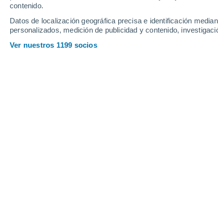
contenido.
12
-
28
km/h
13
-
30
km/h
16
16
-
35
km/h
Datos de localización geográfica precisa e identificación mediant
personalizados, medición de publicidad y contenido, investigació
Tiempo en Pontypool hoy
, 6 de agost
Ver nuestros 1199 socios
Nubes y claros
14°
08:00
Sensación T.
14°
Nubes y claros
15°
09:00
Sensación T.
15°
Nubes y claros
17°
10:00
Sensación T.
17°
Nubes y claros
18°
11:00
Sensación T.
18°
Nubes y claros
18°
12:00
Sensación T.
18°