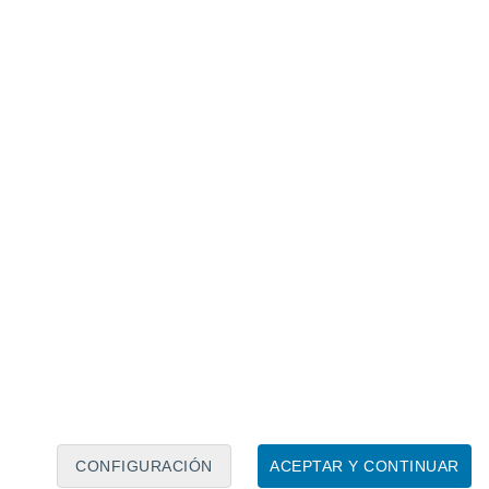
Calendario lunar
Lun
Mar
Mié
Jue
Vie
Sáb
Dom
6
7
8
9
10
11
12
13
14
15
16
17
18
19
CONFIGURACIÓN
ACEPTAR Y CONTINUAR