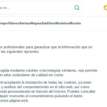
empo
Vídeos
Alertas
Mapas
Satélites
Modelos
Mundo
r profesionales para garantizar que la información que se
 las siguientes opciones:
ecogida mediante cookies o tecnologías similares, nos permite
on altos estándares de calidad sin coste.
eb aceptando la instalación de todas las cookies, ya sean
 y análisis del comportamiento en el sitio web, así como
...
ntenido personalizado en función del mismo. Puedes consultar
alquier momento el consentimiento pulsando el botón
Por horas
uestra página web.
Cielos cubiertos en las próximas
horas