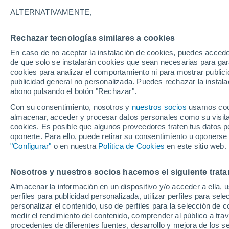
14°
ALTERNATIVAMENTE,
Rechazar tecnologías similares a cookies
Noroeste
En caso de no aceptar la instalación de cookies, puedes accede
Sensación de 14°
11
-
23 km
de que solo se instalarán cookies que sean necesarias para garan
cookies para analizar el comportamiento ni para mostrar publici
publicidad general no personalizada. Puedes rechazar la instala
abono pulsando el botón "Rechazar".
Tiempo 1 - 7 días
Mapa de nubosidad
Satélites
M
Con su consentimiento, nosotros y
nuestros socios
usamos cooki
almacenar, acceder y procesar datos personales como su visita e
cookies. Es posible que algunos proveedores traten tus datos pe
oponerte. Para ello, puede retirar su consentimiento u oponerse
Mañana
Sábado
D
Hoy
"Configurar"
o en nuestra
Política de Cookies
en este sitio web.
7 Ago
8 Ago
6 Ago
Nosotros y nuestros socios hacemos el siguiente trata
Almacenar la información en un dispositivo y/o acceder a ella, 
perfiles para publicidad personalizada, utilizar perfiles para sele
personalizar el contenido, uso de perfiles para la selección de c
21°
/
8°
23°
/
10°
20°
/
11°
medir el rendimiento del contenido, comprender al público a tra
procedentes de diferentes fuentes, desarrollo y mejora de los se