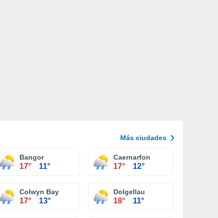
Más ciudades
Bangor
Caernarfon
17°
11°
17°
12°
Colwyn Bay
Dolgellau
17°
13°
18°
11°