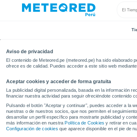
Ti
Aviso de privacidad
El contenido de Meteored.pe (meteored.pe) ha sido elaborado po
ofrece es de calidad. Puedes acceder a este sitio web mediante
Aceptar cookies y acceder de forma gratuita
Inicio
Reino Unido
Gales
Pontypool
La publicidad digital personalizada, basada en la información r
financiar nuestra actividad para seguir ofreciéndote contenido c
Tiempo en Pontypool
Pulsando el botón "Aceptar y continuar", puedes acceder a la w
nuestras o de nuestros socios, que nos permiten el seguimiento
07:38
Jueves
desarrollar un perfil específico para mostrarte publicidad y co
más información en nuestra
Política de Cookies
y retirar en cu
Configuración de cookies
que aparece disponible en el pie de n
Nubes y claros