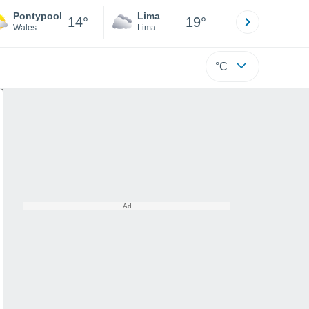
Pontypool
Lima
Cuzco
14°
19°
Wales
Lima
Cusco
°C