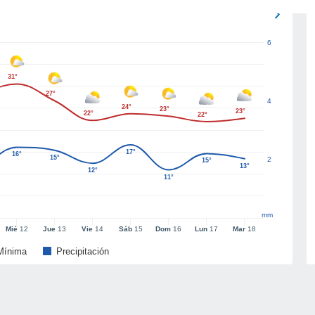
6
31°
27°
4
24°
23°
23°
22°
22°
17°
16°
15°
2
15°
13°
12°
11°
mm
Mié
12
Jue
13
Vie
14
Sáb
15
Dom
16
Lun
17
Mar
18
Mínima
Precipitación