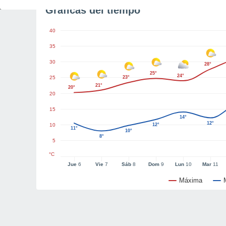
Gráficas del tiempo
40
35
30
28°
25°
24°
25
23°
21°
20°
20
15
14°
12°
10
12°
11°
10°
8°
5
°C
Jue
6
Vie
7
Sáb
8
Dom
9
Lun
10
Mar
11
Máxima