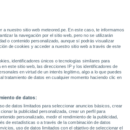
r a nuestro sitio web meteored.pe. En este caso, te informamos
/h
tizar la navegación por el sitio web, pero no se utilizarán
dad o contenido personalizado, aunque sí podrás visualizar
ción de cookies y acceder a nuestro sitio web a través de este
odelos
es, identificadores únicos o tecnologías similares para
n este sitio web, las direcciones IP y los identificadores de
rsonales en virtud de un interés legítimo, algo a lo que puedes
 al tratamiento de datos en cualquier momento haciendo clic en
omingo
Lunes
Martes
Miércoles
9 Ago
10 Ago
11 Ago
12 Ago
miento de datos:
uso de datos limitados para seleccionar anuncios básicos, crear
ccionar la publicidad personalizada, crear un perfil para
ontenido personalizado, medir el rendimiento de la publicidad,
25°
/
12°
24°
/
14°
28°
/
12°
31°
/
16°
vés de estadísticas o a través de la combinación de datos
rvicios, uso de datos limitados con el objetivo de seleccionar el