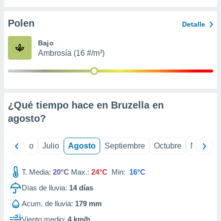
ados con el
 seleccionar
o.
Polen
Detalle
calización
Bajo
precisa e
Ambrosía (16 #/m³)
ión mediante
, publicidad
dos,
 publicidad
¿Qué tiempo hace en Bruzella en
,
agosto
?
ón de
 desarrollo
s.
yo
Junio
Julio
Agosto
Septiembre
Octubre
Noviemb
tros 1199
ios
T. Media:
20°C
Max.:
24°C
Min:
16°C
Días de lluvia:
14
días
Acum. de lluvia:
179 mm
Viento medio:
4 km/h