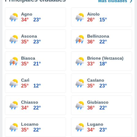
Más ciudades
Agno
Airolo
34°
23°
26°
15°
Ascona
Bellinzona
35°
23°
36°
22°
Biasca
Brione (Verzasca)
35°
21°
33°
18°
Carì
Caslano
25°
12°
35°
23°
Chiasso
Giubiasco
34°
22°
36°
22°
Locarno
Lugano
35°
22°
34°
23°