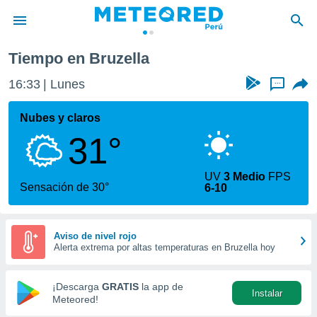
Tiempo en Bruzella
privacidad
16:33
Lunes
...
o de
e
e) ha sido
Nubes y claros
or
31°
es para
ue la
 que se
UV
3 Medio
FPS
e calidad.
Sensación de 30°
6-10
eder a este
ediante las
opciones:
Aviso de nivel rojo
Alerta extrema por altas temperaturas en Bruzella hoy
ookies y
e forma
¡Descarga
GRATIS
la app de
Instalar
d digital
Meteored!
ada, basada