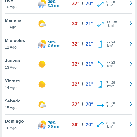
30%
ublicidad y
9
-
28
32°
/
20°
0.3 mm
km/h
10 Ago
do en
 mismo.
Mañana
13
-
38
33°
/
21°
sultar más
km/h
11 Ago
 en nuestra
 Cookies
y
Miércoles
50%
7
-
24
ualquier
32°
/
21°
0.6 mm
km/h
12 Ago
ento
 botón
Jueves
7
-
23
32°
/
21°
ación de
km/h
13 Ago
kies
 disponible
Viernes
7
-
26
e nuestra
32°
/
21°
km/h
14 Ago
.
Sábado
IVAMENTE,
6
-
26
32°
/
20°
km/h
15 Ago
as
Domingo
70%
8
-
30
30°
/
20°
 a cookies
2.8 mm
km/h
16 Ago
 no aceptar