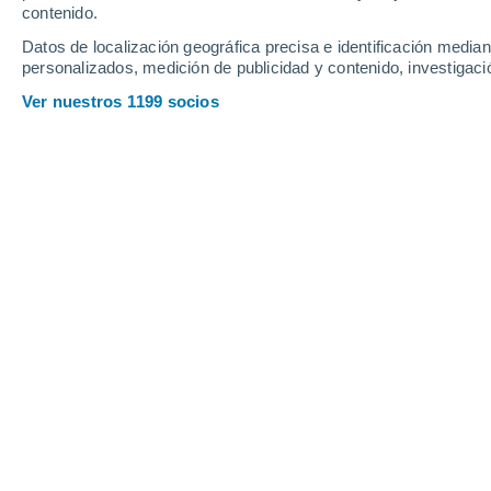
contenido.
9
-
24
km/h
11
-
31
km/h
13
11
-
39
km/h
Datos de localización geográfica precisa e identificación mediant
personalizados, medición de publicidad y contenido, investigació
Tiempo en Buntyn - TN hoy
, 8 de ago
Ver nuestros 1199 socios
Nubes y claros
25°
04:00
Sensación T.
25°
Nubes y claros
25°
05:00
Sensación T.
25°
Soleado
24°
06:00
Sensación T.
24°
Nubes y claros
26°
08:00
Sensación T.
29°
Lluvia débil
30%
30°
11:00
0.3 mm
Sensación T.
35°