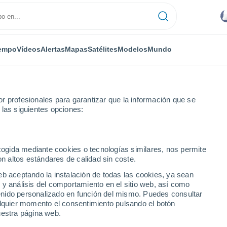
empo
Vídeos
Alertas
Mapas
Satélites
Modelos
Mundo
r profesionales para garantizar que la información que se
 las siguientes opciones:
ntyn
ecogida mediante cookies o tecnologías similares, nos permite
on altos estándares de calidad sin coste.
eb aceptando la instalación de todas las cookies, ya sean
 y análisis del comportamiento en el sitio web, así como
...
ntenido personalizado en función del mismo. Puedes consultar
alquier momento el consentimiento pulsando el botón
Por horas
uestra página web.
Intervalos nubosos en las
próximas horas