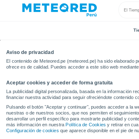
Ti
Aviso de privacidad
El contenido de Meteored.pe (meteored.pe) ha sido elaborado po
ofrece es de calidad. Puedes acceder a este sitio web mediante
Aceptar cookies y acceder de forma gratuita
Inicio
Estados Unidos
Estado de Tennessee
Bu
La publicidad digital personalizada, basada en la información r
financiar nuestra actividad para seguir ofreciéndote contenido c
Tiempo en Buntyn - TN
Pulsando el botón "Aceptar y continuar", puedes acceder a la w
nuestras o de nuestros socios, que nos permiten el seguimiento
03:36
Sábado
desarrollar un perfil específico para mostrarte publicidad y co
más información en nuestra
Política de Cookies
y retirar en cu
Configuración de cookies
que aparece disponible en el pie de n
Nubes y claros