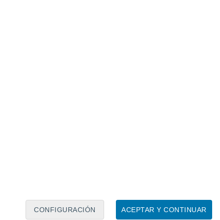
Calendario lunar
Lun
Mar
Mié
Jue
Vie
Sáb
Dom
8
9
10
11
12
13
14
15
16
17
18
19
20
21
CONFIGURACIÓN
ACEPTAR Y CONTINUAR