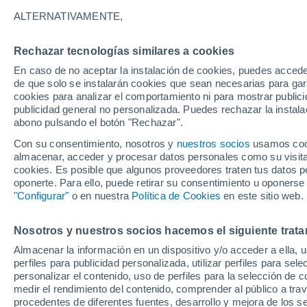
25°
ALTERNATIVAMENTE,
Rechazar tecnologías similares a cookies
Menguant
En caso de no aceptar la instalación de cookies, puedes accede
Iluminada
Sensación de 25°
de que solo se instalarán cookies que sean necesarias para garan
cookies para analizar el comportamiento ni para mostrar publici
publicidad general no personalizada. Puedes rechazar la instala
abono pulsando el botón "Rechazar".
Tiempo 1 - 7 días
Mapa de nubosidad
Satélites
M
Con su consentimiento, nosotros y
nuestros socios
usamos cooki
almacenar, acceder y procesar datos personales como su visita e
cookies. Es posible que algunos proveedores traten tus datos pe
oponerte. Para ello, puede retirar su consentimiento u oponerse
Mañana
Lunes
Hoy
"Configurar"
o en nuestra
Política de Cookies
en este sitio web.
9 Ago
10 Ago
8 Ago
Nosotros y nuestros socios hacemos el siguiente trata
Almacenar la información en un dispositivo y/o acceder a ella, 
40%
50%
70%
perfiles para publicidad personalizada, utilizar perfiles para sele
0.4 mm
0.3 mm
5 mm
personalizar el contenido, uso de perfiles para la selección de c
33°
/
23°
34°
/
24°
34°
/
24°
medir el rendimiento del contenido, comprender al público a tra
procedentes de diferentes fuentes, desarrollo y mejora de los se