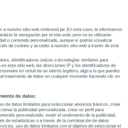
e
r a nuestro sitio web meteored.pe. En este caso, te informamos
:
21%
tizar la navegación por el sitio web, pero no se utilizarán
dad o contenido personalizado, aunque sí podrás visualizar
ción de cookies y acceder a nuestro sitio web a través de este
odelos
es, identificadores únicos o tecnologías similares para
n este sitio web, las direcciones IP y los identificadores de
rsonales en virtud de un interés legítimo, algo a lo que puedes
 al tratamiento de datos en cualquier momento haciendo clic en
Martes
Miércoles
Jueves
Viernes
11 Ago
12 Ago
13 Ago
14 Ago
miento de datos:
uso de datos limitados para seleccionar anuncios básicos, crear
60%
50%
ccionar la publicidad personalizada, crear un perfil para
0.5 mm
0.4 mm
ontenido personalizado, medir el rendimiento de la publicidad,
34°
/
24°
34°
/
25°
37°
/
26°
37°
/
27°
vés de estadísticas o a través de la combinación de datos
rvicios, uso de datos limitados con el objetivo de seleccionar el