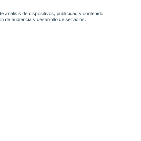
-
33
km/h
13
-
34
km/h
13
-
34
km/h
16
-
42
km/h
e análisis de dispositivos, publicidad y contenido
n de audiencia y desarrollo de servicios.
sto
Sur
0 Bajo
8
-
17 km/h
FPS:
no
Sur
0 Bajo
9
-
17 km/h
FPS:
no
Sur
0 Bajo
8
-
17 km/h
FPS:
no
Suroeste
1 Bajo
8
-
20 km/h
FPS:
no
Oeste
6 Alto
4
-
18 km/h
FPS:
15-25