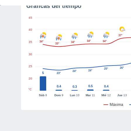
Gráficas del tiempo
45
40
37°
34°
34°
34°
35
34°
33°
30
25
26°
25°
24°
24°
5
23°
20
0.5
0.4
0.4
0.3
°C
Sáb
8
Dom
9
Lun
10
Mar
11
Mié
12
Jue
13
Máxima