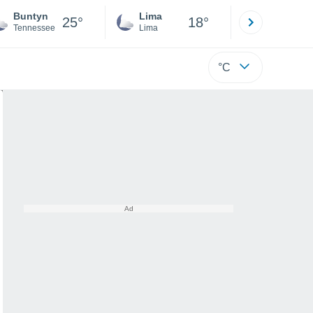
Buntyn
Lima
Cuzco
25°
18°
Tennessee
Lima
Cusco
°C