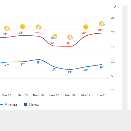
25
39°
20
38°
37°
37°
37°
33°
33°
15
10
28°
27°
27°
26°
25°
25°
24°
5
mm
Vie
14
Sáb
15
Dom
16
Lun
17
Mar
18
Mié
19
Jue
20
Mínima
Lluvia