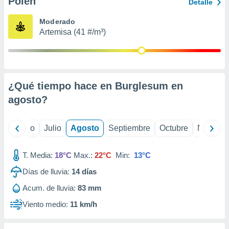
Polen
ados con el
Detalle
 seleccionar
o.
Moderado
Artemisa (41 #/m³)
calización
precisa e
ión mediante
, publicidad
¿Qué tiempo hace en Burglesum en
dos,
agosto
?
 publicidad
,
ón de
yo
Junio
Julio
Agosto
Septiembre
Octubre
Noviemb
 desarrollo
s.
T. Media:
18°C
Max.:
22°C
Min:
13°C
tros 1199
ios
Días de lluvia:
14
días
Acum. de lluvia:
83 mm
Viento medio:
11 km/h