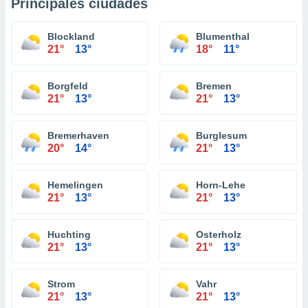
Principales ciudades
Blockland
Blumenthal
21°
13°
18°
11°
Borgfeld
Bremen
21°
13°
21°
13°
Bremerhaven
Burglesum
20°
14°
21°
13°
Hemelingen
Horn-Lehe
21°
13°
21°
13°
Huchting
Osterholz
21°
13°
21°
13°
Strom
Vahr
21°
13°
21°
13°