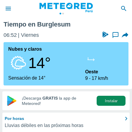
Tiempo en Burglesum
privacidad
06:52
Viernes
...
o de
e
e) ha sido
Nubes y claros
or
14°
es para
ue la
 que se
Oeste
e calidad.
Sensación de 14°
9
17 km/h
eder a este
ediante las
opciones:
¡Descarga
GRATIS
la app de
Instalar
ookies y
Meteored!
e forma
Por horas
d digital
Lluvias débiles en las próximas horas
ada, basada