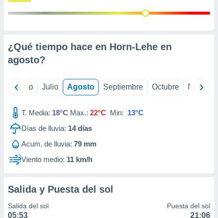
ados con el
 seleccionar
o.
calización
precisa e
¿Qué tiempo hace en Horn-Lehe en
ión mediante
agosto
?
, publicidad
yo
Junio
Julio
Agosto
Septiembre
Octubre
Noviemb
dos,
 publicidad
,
T. Media:
18°C
Max.:
22°C
Min:
13°C
ón de
 desarrollo
Días de lluvia:
14
días
s.
Acum. de lluvia:
79 mm
tros 1199
Viento medio:
11 km/h
ios
Salida y Puesta del sol
Salida del sol
Puesta del sol
05:53
21:06