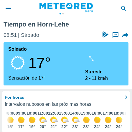
Tiempo en Horn-Lehe
privacidad
08:51
Sábado
...
o de
e
e) ha sido
Soleado
or
17°
es para
ue la
 que se
Sureste
e calidad.
Sensación de 17°
2
11 km/h
eder a este
ediante las
opciones:
Por horas
ookies y
Intervalos nubosos en las próximas horas
e forma
:00
08:00
09:00
10:00
11:00
12:00
13:00
14:00
15:00
16:00
17:00
18:00
19:
d digital
3°
15°
17°
19°
20°
21°
22°
23°
23°
24°
24°
24°
23
ada, basada