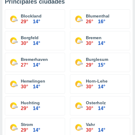
Principales ciudades
Blockland
Blumenthal
29°
14°
26°
16°
Borgfeld
Bremen
30°
14°
30°
14°
Bremerhaven
Burglesum
27°
14°
29°
15°
Hemelingen
Horn-Lehe
30°
14°
30°
14°
Huchting
Osterholz
29°
14°
30°
14°
Strom
Vahr
29°
14°
30°
14°