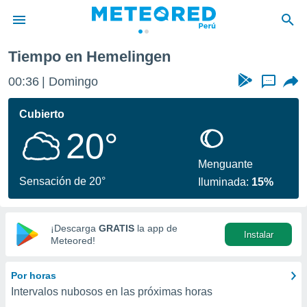
Tiempo en Hemelingen
privacidad
00:36
Domingo
...
o de
e
e) ha sido
Cubierto
or
20°
es para
ue la
 que se
Menguante
e calidad.
Sensación de 20°
Iluminada:
15%
eder a este
ediante las
opciones:
¡Descarga
GRATIS
la app de
Instalar
ookies y
Meteored!
e forma
Por horas
d digital
Intervalos nubosos en las próximas horas
ada, basada