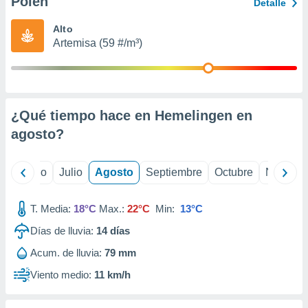
Polen
ados con el
Detalle
 seleccionar
o.
Alto
Artemisa (59 #/m³)
calización
precisa e
ión mediante
, publicidad
¿Qué tiempo hace en Hemelingen en
dos,
agosto
?
 publicidad
,
ón de
yo
Junio
Julio
Agosto
Septiembre
Octubre
Noviemb
 desarrollo
s.
T. Media:
18°C
Max.:
22°C
Min:
13°C
tros 1199
ios
Días de lluvia:
14
días
Acum. de lluvia:
79 mm
Viento medio:
11 km/h