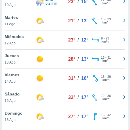
23°
/
15°
ublicidad y
0.2 mm
km/h
10 Ago
do en
Martes
 mismo.
15
-
33
21°
/
13°
km/h
sultar más
11 Ago
 en nuestra
 Cookies
y
Miércoles
9
-
23
23°
/
12°
ualquier
km/h
12 Ago
ento
Jueves
 botón
13
-
31
28°
/
13°
km/h
13 Ago
ación de
kies
 disponible
Viernes
13
-
29
31°
/
16°
e nuestra
km/h
14 Ago
.
Sábado
IVAMENTE,
12
-
36
32°
/
17°
km/h
15 Ago
as
Domingo
16
-
42
27°
/
17°
 a cookies
km/h
16 Ago
 no aceptar