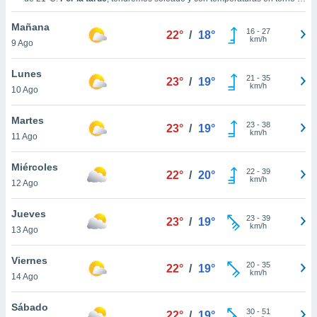
ublicidad y
los
22°C
.
Durante la noche
, habrá parcialmente nuboso con
temperaturas cercanas a los
21°C
.
Vientos del Sur a lo largo del día, con
Mañana
do en
16
-
27
una velocidad media de
19 km/h
.
22°
/
18°
km/h
9 Ago
 mismo.
sultar más
 en nuestra
Lunes
21
-
35
23°
/
19°
 Cookies
y
km/h
10 Ago
ualquier
Martes
23
-
38
ento
23°
/
19°
km/h
11 Ago
 botón
ación de
kies
Miércoles
22
-
39
22°
/
20°
 disponible
km/h
12 Ago
e nuestra
.
Jueves
23
-
39
23°
/
19°
km/h
13 Ago
IVAMENTE,
Viernes
20
-
35
22°
/
19°
km/h
as
14 Ago
 a cookies
Sábado
 no aceptar
30
-
51
22°
/
19°