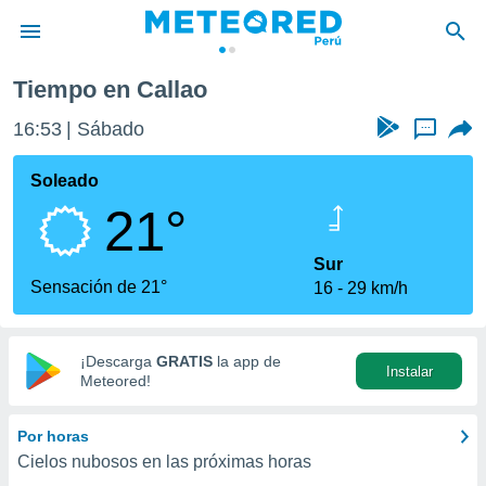
Tiempo en Callao
privacidad
16:53
Sábado
...
o de
e
e) ha sido
Soleado
or
21°
es para
ue la
 que se
Sur
e calidad.
Sensación de 21°
16
29 km/h
eder a este
ediante las
opciones:
¡Descarga
GRATIS
la app de
Instalar
ookies y
Meteored!
e forma
Por horas
d digital
Cielos nubosos en las próximas horas
ada, basada