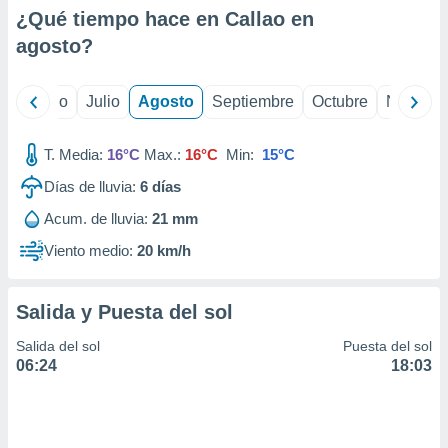
ados con el
¿Qué tiempo hace en Callao en
 seleccionar
o.
agosto
?
calización
precisa e
yo
Junio
Julio
Agosto
Septiembre
Octubre
Noviemb
ión mediante
, publicidad
T. Media:
16°C
Max.:
16°C
Min:
15°C
dos,
Días de lluvia:
6
días
 publicidad
Acum. de lluvia:
21 mm
,
ón de
Viento medio:
20 km/h
 desarrollo
s.
Salida y Puesta del sol
tros 1199
ios
Salida del sol
Puesta del sol
06:24
18:03