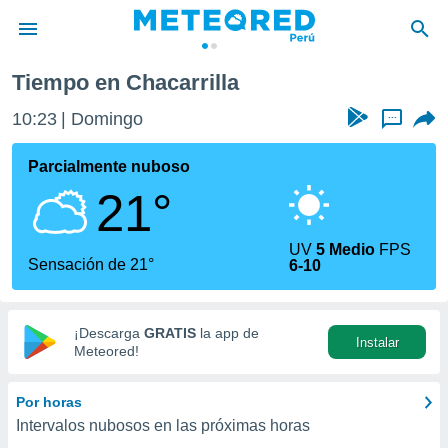
Tiempo en Chacarrilla
privacidad
10:23
Domingo
...
o de
e
e) ha sido
Parcialmente nuboso
or
21°
es para
ue la
 que se
UV
5 Medio
FPS
e calidad.
Sensación de 21°
6-10
eder a este
ediante las
opciones:
¡Descarga
GRATIS
la app de
Instalar
ookies y
Meteored!
e forma
Por horas
d digital
Intervalos nubosos en las próximas horas
ada, basada