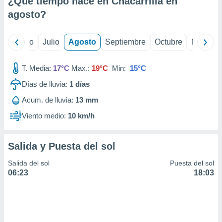
¿Qué tiempo hace en Chacarrilla en
ados con el
 seleccionar
agosto
?
o.
calización
yo
Junio
Julio
Agosto
Septiembre
Octubre
Noviemb
precisa e
ión mediante
T. Media:
17°C
Max.:
19°C
Min:
15°C
, publicidad
Días de lluvia:
1
días
dos,
Acum. de lluvia:
13 mm
 publicidad
,
Viento medio:
10 km/h
ón de
 desarrollo
s.
Salida y Puesta del sol
tros 1199
Salida del sol
Puesta del sol
ios
06:23
18:03