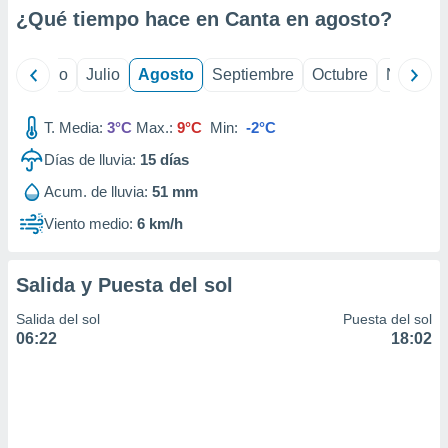
ados con el
¿Qué tiempo hace en Canta en
agosto
?
 seleccionar
o.
calización
yo
Junio
Julio
Agosto
Septiembre
Octubre
Noviemb
precisa e
ión mediante
T. Media:
3°C
Max.:
9°C
Min:
-2°C
, publicidad
Días de lluvia:
15
días
dos,
Acum. de lluvia:
51 mm
 publicidad
,
Viento medio:
6 km/h
ón de
 desarrollo
s.
Salida y Puesta del sol
tros 1199
Salida del sol
Puesta del sol
ios
06:22
18:02