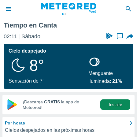
Tiempo en Canta
privacidad
02:11
Sábado
...
o de
e
e) ha sido
Cielo despejado
or
8°
es para
ue la
 que se
Menguante
e calidad.
Sensación de 7°
Iluminada:
21%
eder a este
ediante las
opciones:
¡Descarga
GRATIS
la app de
Instalar
ookies y
Meteored!
e forma
Por horas
d digital
Cielos despejados en las próximas horas
ada, basada