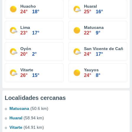
Huacho
Huaral
24°
18°
25°
16°
Lima
Matucana
23°
17°
22°
9°
Oyón
San Vicente de Cañete
20°
2°
24°
17°
Vitarte
Yauyos
26°
15°
24°
8°
Localidades cercanas
Matucana
(50.6 km)
Huaral
(58.94 km)
Vitarte
(64.91 km)