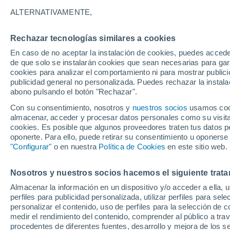
30°
ALTERNATIVAMENTE,
Rechazar tecnologías similares a cookies
Sur
En caso de no aceptar la instalación de cookies, puedes accede
Sensación de 30°
15
-
30 km
de que solo se instalarán cookies que sean necesarias para garan
cookies para analizar el comportamiento ni para mostrar publici
publicidad general no personalizada. Puedes rechazar la instala
abono pulsando el botón "Rechazar".
Tiempo 1 - 7 días
Mapa de temperatura
Satélites
Con su consentimiento, nosotros y
nuestros socios
usamos cooki
almacenar, acceder y procesar datos personales como su visita e
cookies. Es posible que algunos proveedores traten tus datos pe
oponerte. Para ello, puede retirar su consentimiento u oponerse
Mañana
Lunes
Hoy
"Configurar"
o en nuestra
Política de Cookies
en este sitio web.
9 Ago
10 Ago
8 Ago
Nosotros y nuestros socios hacemos el siguiente trata
Almacenar la información en un dispositivo y/o acceder a ella, 
perfiles para publicidad personalizada, utilizar perfiles para sele
personalizar el contenido, uso de perfiles para la selección de c
41°
/
27°
40°
/
27°
39°
/
22°
medir el rendimiento del contenido, comprender al público a tra
procedentes de diferentes fuentes, desarrollo y mejora de los se