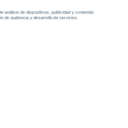
-
47
km/h
21
-
43
km/h
23
-
58
km/h
15
-
36
km/h
e análisis de dispositivos, publicidad y contenido
n de audiencia y desarrollo de servicios.
 agosto
Sur
3 Medio
15
-
30 km/h
FPS:
6-10
Sur
5 Medio
15
-
32 km/h
FPS:
6-10
Sur
7 Alto
16
-
33 km/h
FPS:
15-25
Sur
9 ¡Muy Alto!
22
-
42 km/h
FPS:
25-50
Sur
9 ¡Muy Alto!
24
-
48 km/h
FPS:
25-50