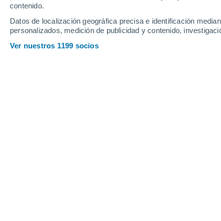
contenido.
28
-
53
km/h
27
-
51
km/h
26
26
-
49
km/h
Datos de localización geográfica precisa e identificación mediant
personalizados, medición de publicidad y contenido, investigació
Tiempo en Dodge City - KS hoy
, 8 de
Ver nuestros 1199 socios
Soleado
30°
10:00
Sensación T.
30°
Soleado
33°
11:00
Sensación T.
33°
Soleado
35°
12:00
Sensación T.
35°
Soleado
37°
13:00
Sensación T.
36°
Soleado
38°
14:00
Sensación T.
37°