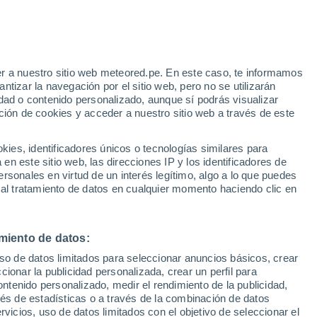
r a nuestro sitio web meteored.pe. En este caso, te informamos
/h
tizar la navegación por el sitio web, pero no se utilizarán
dad o contenido personalizado, aunque sí podrás visualizar
ción de cookies y acceder a nuestro sitio web a través de este
Modelos
es, identificadores únicos o tecnologías similares para
n este sitio web, las direcciones IP y los identificadores de
rsonales en virtud de un interés legítimo, algo a lo que puedes
 al tratamiento de datos en cualquier momento haciendo clic en
Martes
Miércoles
Jueves
Viernes
11 Ago
12 Ago
13 Ago
14 Ago
miento de datos:
uso de datos limitados para seleccionar anuncios básicos, crear
60%
80%
70%
ccionar la publicidad personalizada, crear un perfil para
1 mm
1.6 mm
1 mm
ontenido personalizado, medir el rendimiento de la publicidad,
41°
/
28°
41°
/
28°
40°
/
23°
37°
/
24°
vés de estadísticas o a través de la combinación de datos
rvicios, uso de datos limitados con el objetivo de seleccionar el