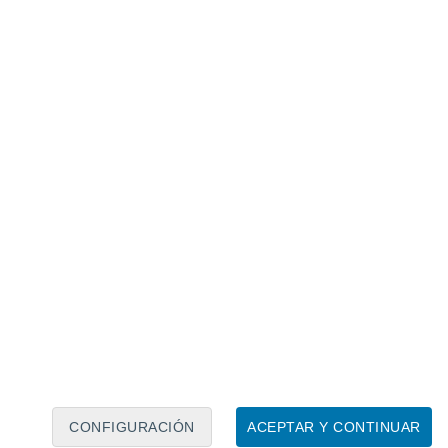
Calendario lunar
Lun
Mar
Mié
Jue
Vie
Sáb
Dom
8
9
10
11
12
13
14
15
16
17
18
19
20
21
CONFIGURACIÓN
ACEPTAR Y CONTINUAR