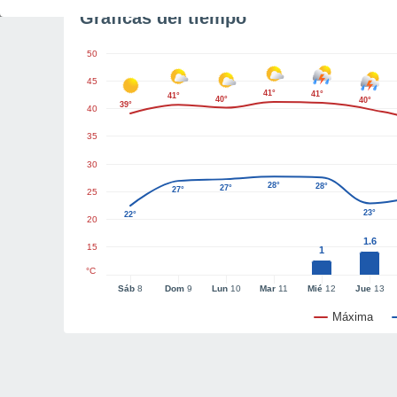
Gráficas del tiempo
50
45
41°
41°
41°
40°
40°
39°
40
35
30
28°
28°
27°
27°
25
23°
22°
20
1.6
15
1
°C
Sáb
8
Dom
9
Lun
10
Mar
11
Mié
12
Jue
13
Máxima