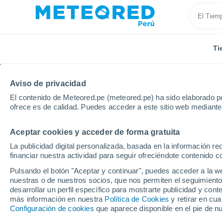
Ti
Aviso de privacidad
El contenido de Meteored.pe (meteored.pe) ha sido elaborado po
ofrece es de calidad. Puedes acceder a este sitio web mediante
Aceptar cookies y acceder de forma gratuita
Inicio
Estados Unidos
Estado de Kansas
Dodge 
La publicidad digital personalizada, basada en la información r
financiar nuestra actividad para seguir ofreciéndote contenido c
Tiempo en Dodge City 
Pulsando el botón "Aceptar y continuar", puedes acceder a la w
nuestras o de nuestros socios, que nos permiten el seguimiento
09:51
Sábado
desarrollar un perfil específico para mostrarte publicidad y co
más información en nuestra
Política de Cookies
y retirar en cu
Configuración de cookies
que aparece disponible en el pie de n
Soleado