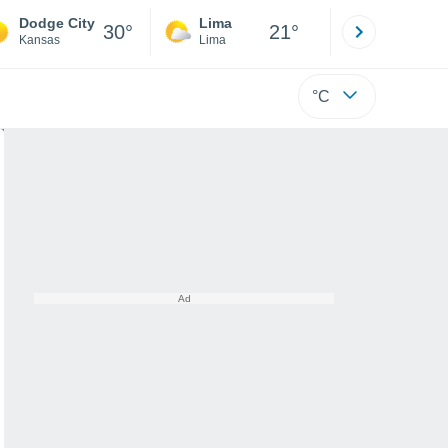
Dodge City
Lima
Cuzco
30°
21°
Kansas
Lima
Cusco
°C