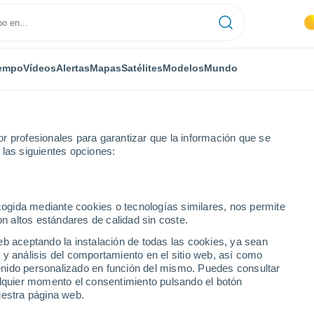
empo
Vídeos
Alertas
Mapas
Satélites
Modelos
Mundo
r profesionales para garantizar que la información que se
 las siguientes opciones:
City
ecogida mediante cookies o tecnologías similares, nos permite
on altos estándares de calidad sin coste.
- KS
eb aceptando la instalación de todas las cookies, ya sean
 y análisis del comportamiento en el sitio web, así como
...
ntenido personalizado en función del mismo. Puedes consultar
alquier momento el consentimiento pulsando el botón
Por horas
uestra página web.
Cielos despejados en las
próximas horas