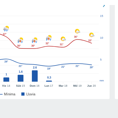
15
37°
36°
10
33°
32°
31°
30°
30°
5
24°
21°
21°
21°
2.6
20°
19°
1.6
1
0.3
mm
Vie
14
Sáb
15
Dom
16
Lun
17
Mar
18
Mié
19
Jue
20
Mínima
Lluvia