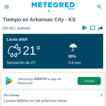
Tiempo en Arkansas City - KS
privacidad
03:46
Jueves
...
o de
e
e) ha sido
Lluvia débil
or
21°
es para
ue la
 que se
90%
e calidad.
Sensación de 21°
0.8 mm
eder a este
ediante las
opciones:
¡Descarga
GRATIS
la app de
Instalar
ookies y
Meteored!
e forma
Por horas
d digital
Lluvias débiles en las próximas horas
ada, basada