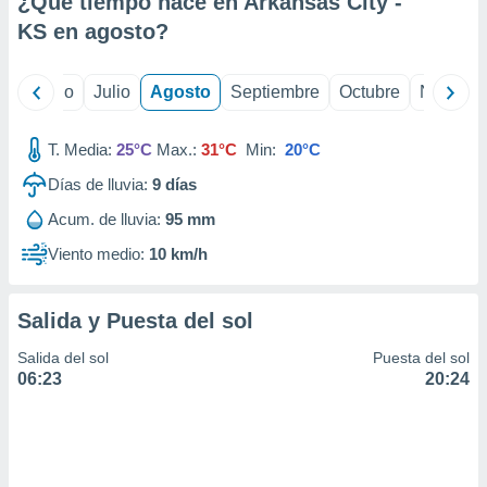
¿Qué tiempo hace en Arkansas City -
ados con el
 seleccionar
KS en
agosto
?
o.
calización
yo
Junio
Julio
Agosto
Septiembre
Octubre
Noviemb
precisa e
ión mediante
T. Media:
25°C
Max.:
31°C
Min:
20°C
, publicidad
Días de lluvia:
9
días
dos,
Acum. de lluvia:
95 mm
 publicidad
,
Viento medio:
10 km/h
ón de
 desarrollo
s.
Salida y Puesta del sol
tros 1199
Salida del sol
Puesta del sol
ios
06:23
20:24