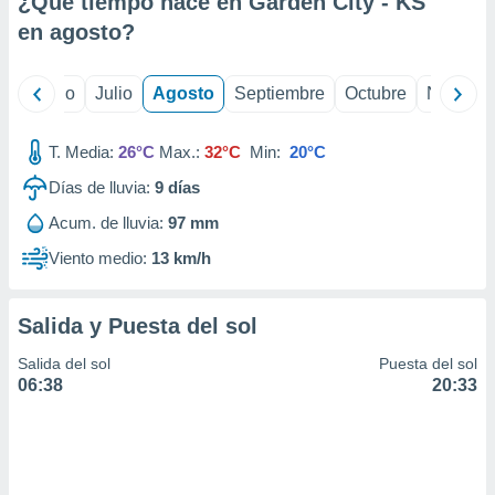
¿Qué tiempo hace en Garden City - KS
ados con el
 seleccionar
en
agosto
?
o.
calización
yo
Junio
Julio
Agosto
Septiembre
Octubre
Noviemb
precisa e
ión mediante
T. Media:
26°C
Max.:
32°C
Min:
20°C
, publicidad
Días de lluvia:
9
días
dos,
Acum. de lluvia:
97 mm
 publicidad
,
Viento medio:
13 km/h
ón de
 desarrollo
s.
Salida y Puesta del sol
tros 1199
Salida del sol
Puesta del sol
ios
06:38
20:33