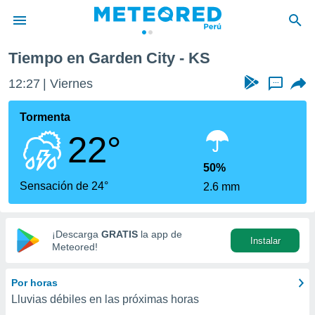
Tiempo en Garden City - KS
privacidad
12:27
Viernes
...
o de
e
e) ha sido
Tormenta
or
22°
es para
ue la
 que se
50%
e calidad.
Sensación de 24°
2.6 mm
eder a este
ediante las
opciones:
¡Descarga
GRATIS
la app de
Instalar
ookies y
Meteored!
e forma
Por horas
d digital
Lluvias débiles en las próximas horas
ada, basada