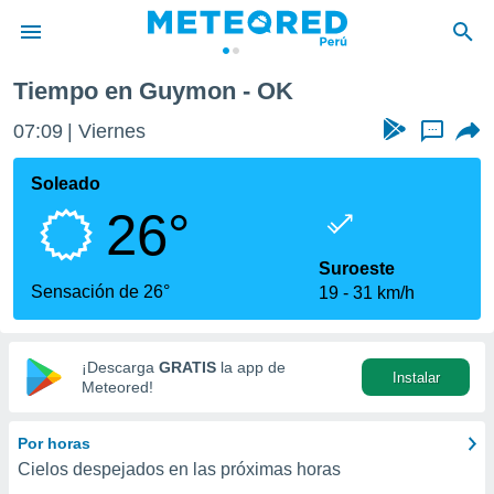
Tiempo en Guymon - OK
privacidad
07:09
Viernes
...
o de
e
e) ha sido
Soleado
or
26°
es para
ue la
 que se
Suroeste
e calidad.
Sensación de 26°
19
31 km/h
eder a este
ediante las
opciones:
¡Descarga
GRATIS
la app de
Instalar
ookies y
Meteored!
e forma
Por horas
d digital
Cielos despejados en las próximas horas
ada, basada