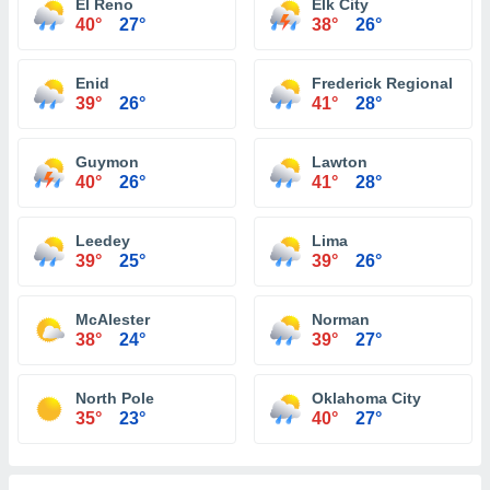
El Reno
Elk City
40°
27°
38°
26°
Enid
Frederick Regional
39°
26°
41°
28°
Guymon
Lawton
40°
26°
41°
28°
Leedey
Lima
39°
25°
39°
26°
McAlester
Norman
38°
24°
39°
27°
North Pole
Oklahoma City
35°
23°
40°
27°