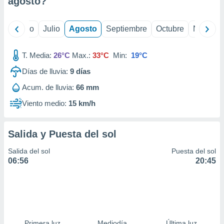
agosto
?
ados con el
 seleccionar
o.
yo
Junio
Julio
Agosto
Septiembre
Octubre
Noviemb
calización
precisa e
ión mediante
T. Media:
26°C
Max.:
33°C
Min:
19°C
Días de lluvia:
9
días
, publicidad
Acum. de lluvia:
66 mm
dos,
 publicidad
Viento medio:
15 km/h
,
ón de
 desarrollo
Salida y Puesta del sol
s.
Salida del sol
Puesta del sol
tros 1199
06:56
20:45
ios
Primera luz
Mediodía
Última luz