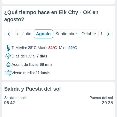
ados con el
 seleccionar
o.
¿Qué tiempo hace en Elk City - OK en
calización
agosto
?
precisa e
ión mediante
yo
Junio
Julio
Agosto
Septiembre
Octubre
Noviemb
, publicidad
T. Media:
28°C
Max.:
34°C
Min:
22°C
dos,
 publicidad
Días de lluvia:
7
días
,
ón de
Acum. de lluvia:
68 mm
 desarrollo
Viento medio:
11 km/h
s.
tros 1199
ios
Salida y Puesta del sol
Salida del sol
Puesta del sol
06:42
20:25