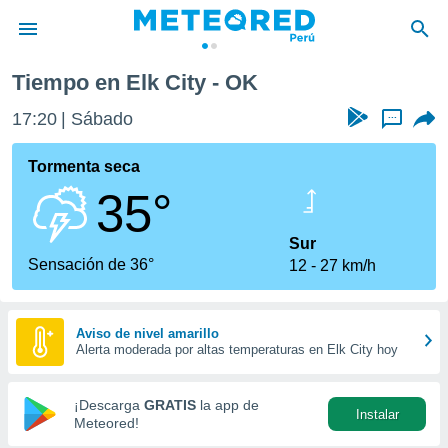
Tiempo en Elk City - OK
privacidad
17:20
Sábado
...
o de
e
e) ha sido
Tormenta seca
or
35°
es para
ue la
 que se
Sur
e calidad.
Sensación de 36°
12
27 km/h
eder a este
ediante las
opciones:
Aviso de nivel amarillo
Alerta moderada por altas temperaturas en Elk City hoy
ookies y
e forma
¡Descarga
GRATIS
la app de
Instalar
d digital
Meteored!
ada, basada