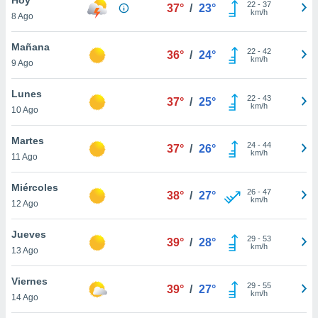
ublicidad y
22
-
37
37°
/
23°
km/h
8 Ago
do en
 mismo.
Mañana
22
-
42
36°
/
24°
sultar más
km/h
9 Ago
 en nuestra
 Cookies
y
Lunes
22
-
43
ualquier
37°
/
25°
km/h
10 Ago
ento
 botón
Martes
24
-
44
37°
/
26°
ación de
km/h
11 Ago
kies
 disponible
Miércoles
26
-
47
e nuestra
38°
/
27°
km/h
12 Ago
.
Jueves
IVAMENTE,
29
-
53
39°
/
28°
km/h
13 Ago
as
Viernes
29
-
55
39°
/
27°
 a cookies
km/h
14 Ago
 no aceptar