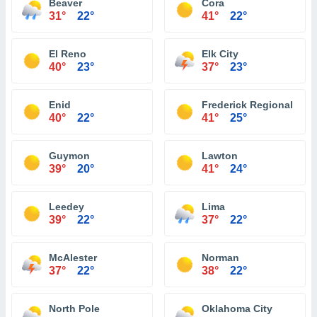
Beaver
Cora
31°
22°
41°
22°
El Reno
Elk City
40°
23°
37°
23°
Enid
Frederick Regional
40°
22°
41°
25°
Guymon
Lawton
39°
20°
41°
24°
Leedey
Lima
39°
22°
37°
22°
McAlester
Norman
37°
22°
38°
22°
North Pole
Oklahoma City