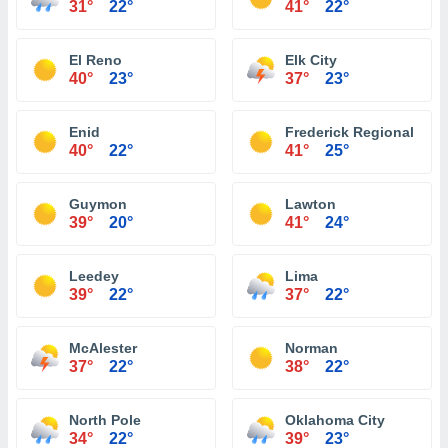
31°
22°
41°
22°
El Reno
Elk City
40°
23°
37°
23°
Enid
Frederick Regional
40°
22°
41°
25°
Guymon
Lawton
39°
20°
41°
24°
Leedey
Lima
39°
22°
37°
22°
McAlester
Norman
37°
22°
38°
22°
North Pole
Oklahoma City
34°
22°
39°
23°