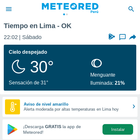
Tiempo en Lima - OK
privacidad
22:02
Sábado
...
o de
e
e) ha sido
Cielo despejado
or
30°
es para
ue la
 que se
Menguante
e calidad.
Sensación de 31°
Iluminada:
21%
eder a este
ediante las
opciones:
Aviso de nivel amarillo
Alerta moderada por altas temperaturas en Lima hoy
ookies y
e forma
¡Descarga
GRATIS
la app de
Instalar
d digital
Meteored!
ada, basada