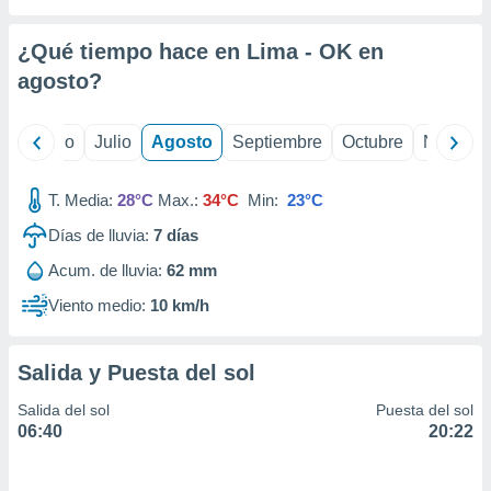
ados con el
 seleccionar
o.
¿Qué tiempo hace en Lima - OK en
calización
agosto
?
precisa e
ión mediante
yo
Junio
Julio
Agosto
Septiembre
Octubre
Noviemb
, publicidad
T. Media:
28°C
Max.:
34°C
Min:
23°C
dos,
 publicidad
Días de lluvia:
7
días
,
ón de
Acum. de lluvia:
62 mm
 desarrollo
Viento medio:
10 km/h
s.
tros 1199
ios
Salida y Puesta del sol
Salida del sol
Puesta del sol
06:40
20:22