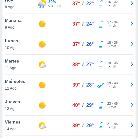
30%
ublicidad y
16
-
32
37°
/
22°
0.2 mm
km/h
8 Ago
do en
 mismo.
Mañana
17
-
34
37°
/
24°
sultar más
km/h
9 Ago
 en nuestra
 Cookies
y
Lunes
18
-
38
ualquier
37°
/
26°
km/h
10 Ago
ento
 botón
Martes
19
-
36
38°
/
27°
ación de
km/h
11 Ago
kies
 disponible
Miércoles
19
-
40
e nuestra
39°
/
28°
km/h
12 Ago
.
Jueves
IVAMENTE,
23
-
45
40°
/
29°
km/h
13 Ago
as
Viernes
21
-
46
39°
/
29°
 a cookies
km/h
14 Ago
 no aceptar