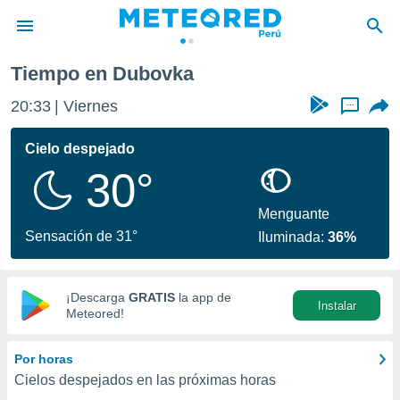
Tiempo en Dubovka
privacidad
20:33
Viernes
...
o de
e
e) ha sido
Cielo despejado
or
30°
es para
ue la
 que se
Menguante
e calidad.
Sensación de 31°
Iluminada:
36%
eder a este
ediante las
opciones:
¡Descarga
GRATIS
la app de
Instalar
ookies y
Meteored!
e forma
Por horas
d digital
Cielos despejados en las próximas horas
ada, basada