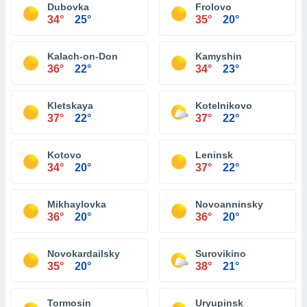
Dubovka
Frolovo
34°
25°
35°
20°
Kalach-on-Don
Kamyshin
36°
22°
34°
23°
Kletskaya
Kotelnikovo
37°
22°
37°
22°
Kotovo
Leninsk
34°
20°
37°
22°
Mikhaylovka
Novoanninsky
36°
20°
36°
20°
Novokardailsky
Surovikino
35°
20°
38°
21°
Tormosin
Uryupinsk