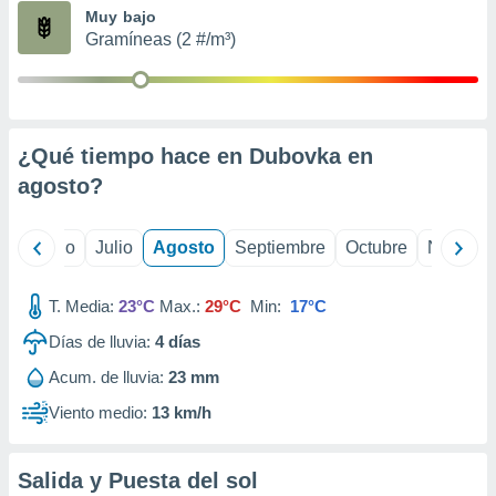
ados con el
Muy bajo
 seleccionar
Gramíneas (2 #/m³)
o.
calización
precisa e
ión mediante
¿Qué tiempo hace en Dubovka en
, publicidad
agosto
?
dos,
 publicidad
,
yo
Junio
Julio
Agosto
Septiembre
Octubre
Noviemb
ón de
 desarrollo
T. Media:
23°C
Max.:
29°C
Min:
17°C
s.
Días de lluvia:
4
días
tros 1199
ios
Acum. de lluvia:
23 mm
Viento medio:
13 km/h
Salida y Puesta del sol