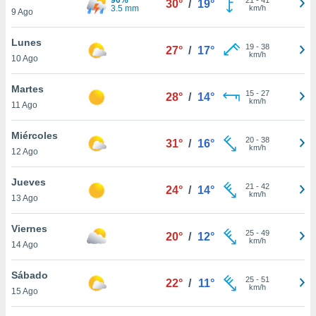
30°
/
19°
ublicidad y
3.5 mm
km/h
9 Ago
do en
Lunes
 mismo.
19
-
38
27°
/
17°
km/h
sultar más
10 Ago
 en nuestra
 Cookies
y
Martes
15
-
27
28°
/
14°
ualquier
km/h
11 Ago
ento
Miércoles
 botón
20
-
38
31°
/
16°
km/h
12 Ago
ación de
kies
 disponible
Jueves
21
-
42
24°
/
14°
e nuestra
km/h
13 Ago
.
Viernes
IVAMENTE,
25
-
49
20°
/
12°
km/h
14 Ago
as
Sábado
25
-
51
22°
/
11°
 a cookies
km/h
15 Ago
 no aceptar