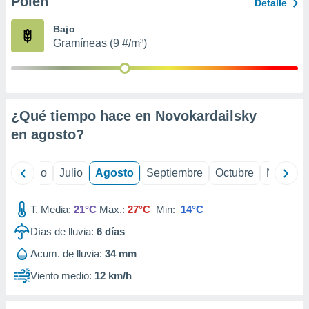
Polen
ados con el
Detalle
 seleccionar
o.
Bajo
Gramíneas (9 #/m³)
calización
precisa e
ión mediante
, publicidad
¿Qué tiempo hace en Novokardailsky
dos,
en
agosto
?
 publicidad
,
ón de
yo
Junio
Julio
Agosto
Septiembre
Octubre
Noviemb
 desarrollo
s.
T. Media:
21°C
Max.:
27°C
Min:
14°C
tros 1199
ios
Días de lluvia:
6
días
Acum. de lluvia:
34 mm
Viento medio:
12 km/h