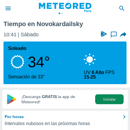
Tiempo en Novokardailsky
privacidad
10:41
Sábado
...
o de
e
e) ha sido
Soleado
or
34°
es para
ue la
 que se
UV
6 Alto
FPS
e calidad.
Sensación de 33°
15-25
eder a este
ediante las
opciones:
¡Descarga
GRATIS
la app de
Instalar
ookies y
Meteored!
e forma
Por horas
d digital
Intervalos nubosos en las próximas horas
ada, basada