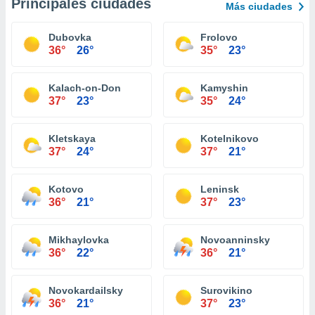
Principales ciudades
Más ciudades
Dubovka
Frolovo
36°
26°
35°
23°
Kalach-on-Don
Kamyshin
37°
23°
35°
24°
Kletskaya
Kotelnikovo
37°
24°
37°
21°
Kotovo
Leninsk
36°
21°
37°
23°
Mikhaylovka
Novoanninsky
36°
22°
36°
21°
Novokardailsky
Surovikino
36°
21°
37°
23°