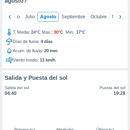
agosto
?
ados con el
 seleccionar
o.
yo
Junio
Julio
Agosto
Septiembre
Octubre
Noviemb
calización
precisa e
ión mediante
T. Media:
24°C
Max.:
30°C
Min:
17°C
Días de lluvia:
4
días
, publicidad
Acum. de lluvia:
20 mm
dos,
 publicidad
Viento medio:
13 km/h
,
ón de
 desarrollo
Salida y Puesta del sol
s.
Salida del sol
Puesta del sol
tros 1199
04:40
19:28
ios
Primera luz
Mediodía
Última luz