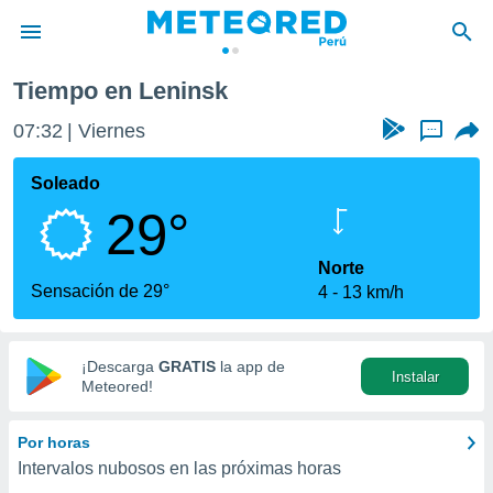
Tiempo en Leninsk
privacidad
07:32
Viernes
...
o de
e
e) ha sido
Soleado
or
29°
es para
ue la
 que se
Norte
e calidad.
Sensación de 29°
4
13 km/h
eder a este
ediante las
opciones:
¡Descarga
GRATIS
la app de
Instalar
ookies y
Meteored!
e forma
Por horas
d digital
Intervalos nubosos en las próximas horas
ada, basada