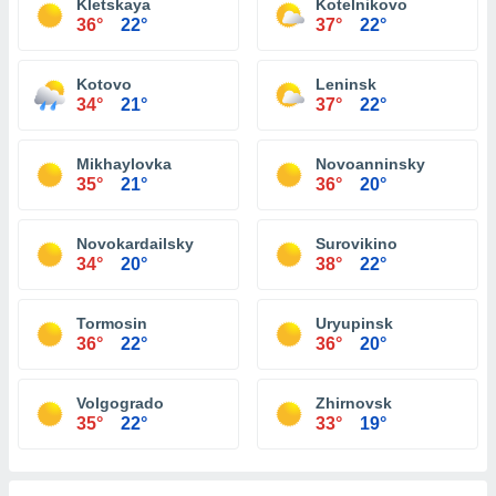
Kletskaya
Kotelnikovo
36°
22°
37°
22°
Kotovo
Leninsk
34°
21°
37°
22°
Mikhaylovka
Novoanninsky
35°
21°
36°
20°
Novokardailsky
Surovikino
34°
20°
38°
22°
Tormosin
Uryupinsk
36°
22°
36°
20°
Volgogrado
Zhirnovsk
35°
22°
33°
19°