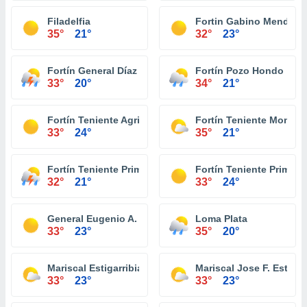
Filadelfia
Fortin Gabino Mendoza
35°
21°
32°
23°
Fortín General Díaz
Fortín Pozo Hondo
33°
20°
34°
21°
Fortín Teniente Agripino Enciso
Fortín Teniente Montan
33°
24°
35°
21°
Fortín Teniente Primero Buenaventura
Fortín Teniente Primero
32°
21°
33°
24°
General Eugenio A. Garay
Loma Plata
33°
23°
35°
20°
Mariscal Estigarribia
Mariscal Jose F. Estigar
33°
23°
33°
23°