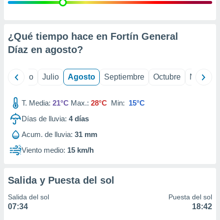
ados con el
 seleccionar
o.
calización
¿Qué tiempo hace en Fortín General
precisa e
Díaz en
agosto
?
ión mediante
, publicidad
yo
Junio
Julio
Agosto
Septiembre
Octubre
Noviemb
dos,
 publicidad
T. Media:
21°C
Max.:
28°C
Min:
15°C
,
Días de lluvia:
4
días
ón de
 desarrollo
Acum. de lluvia:
31 mm
s.
Viento medio:
15 km/h
tros 1199
ios
Salida y Puesta del sol
Salida del sol
Puesta del sol
07:34
18:42