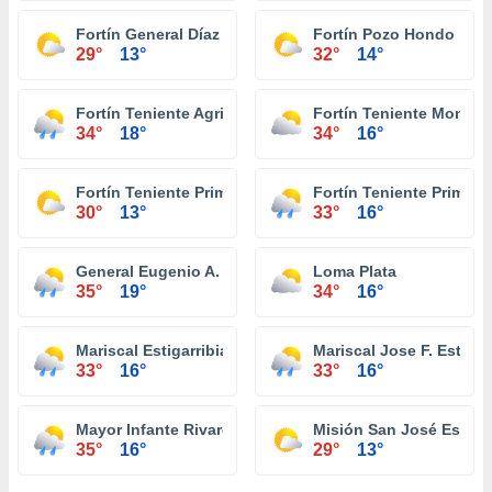
Fortín General Díaz
Fortín Pozo Hondo
29°
13°
32°
14°
Fortín Teniente Agripino Enciso
Fortín Teniente Montan
34°
18°
34°
16°
Fortín Teniente Primero Buenaventura
Fortín Teniente Primero
30°
13°
33°
16°
General Eugenio A. Garay
Loma Plata
35°
19°
34°
16°
Mariscal Estigarribia
Mariscal Jose F. Estigar
33°
16°
33°
16°
Mayor Infante Rivarola
Misión San José Estero
35°
16°
29°
13°