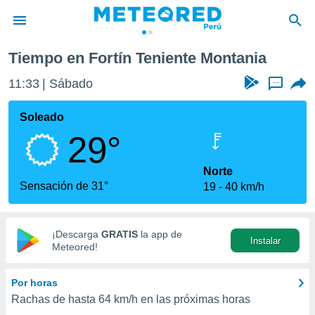
te Montania
Tiempo en Fortín Teniente Montania
privacidad
11:33
Sábado
...
o de
e
e) ha sido
Soleado
or
29°
es para
ue la
 que se
Norte
e calidad.
Sensación de 31°
19
40 km/h
eder a este
ediante las
opciones:
¡Descarga
GRATIS
la app de
Instalar
ookies y
Meteored!
e forma
Por horas
d digital
Rachas de hasta
64 km/h
en las próximas horas
ada, basada