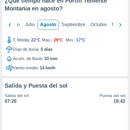
¿Qué tiempo hace en Fortín Teniente
ados con el
 seleccionar
Montania en
agosto
?
o.
calización
yo
Junio
Julio
Agosto
Septiembre
Octubre
Noviemb
precisa e
ión mediante
T. Media:
22°C
Max.:
29°C
Min:
17°C
, publicidad
Días de lluvia:
5
días
dos,
Acum. de lluvia:
33 mm
 publicidad
,
Viento medio:
14 km/h
ón de
 desarrollo
s.
Salida y Puesta del sol
tros 1199
Salida del sol
Puesta del sol
ios
07:28
18:42