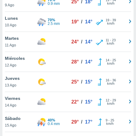
25°
/
18°
ublicidad y
0.9 mm
km/h
9 Ago
do en
Lunes
 mismo.
70%
19
-
39
19°
/
14°
2.5 mm
km/h
sultar más
10 Ago
 en nuestra
 Cookies
y
Martes
11
-
23
24°
/
14°
ualquier
km/h
11 Ago
ento
Miércoles
 botón
14
-
25
28°
/
14°
km/h
12 Ago
ación de
kies
 disponible
Jueves
16
-
36
25°
/
15°
e nuestra
km/h
13 Ago
.
Viernes
IVAMENTE,
12
-
29
22°
/
15°
km/h
14 Ago
as
Sábado
40%
9
-
25
29°
/
17°
 a cookies
0.4 mm
km/h
15 Ago
 no aceptar