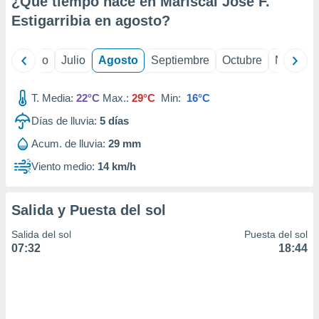
¿Qué tiempo hace en Mariscal Jose F.
ados con el
 seleccionar
Estigarribia en
agosto
?
o.
calización
yo
Junio
Julio
Agosto
Septiembre
Octubre
Noviemb
precisa e
ión mediante
T. Media:
22°C
Max.:
29°C
Min:
16°C
, publicidad
Días de lluvia:
5
días
dos,
Acum. de lluvia:
29 mm
 publicidad
,
Viento medio:
14 km/h
ón de
 desarrollo
s.
Salida y Puesta del sol
tros 1199
Salida del sol
Puesta del sol
ios
07:32
18:44