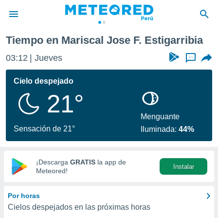
F. Estigarribia
Tiempo en Mariscal Jose F. Estigarribia
privacidad
03:12
Jueves
...
o de
e
e) ha sido
Cielo despejado
or
21°
es para
ue la
 que se
Menguante
e calidad.
Sensación de 21°
Iluminada:
44%
eder a este
ediante las
opciones:
¡Descarga
GRATIS
la app de
Instalar
ookies y
Meteored!
e forma
Por horas
d digital
Cielos despejados en las próximas horas
ada, basada