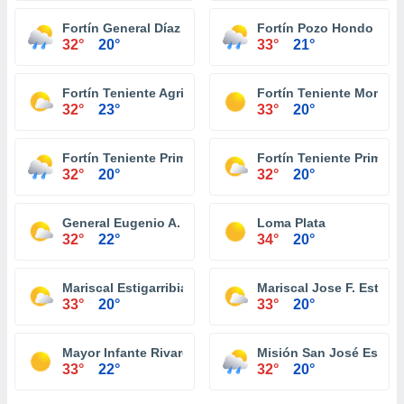
Fortín General Díaz
Fortín Pozo Hondo
32°
20°
33°
21°
Fortín Teniente Agripino Enciso
Fortín Teniente Montan
32°
23°
33°
20°
Fortín Teniente Primero Buenaventura
Fortín Teniente Primero
32°
20°
32°
20°
General Eugenio A. Garay
Loma Plata
32°
22°
34°
20°
Mariscal Estigarribia
Mariscal Jose F. Estigar
33°
20°
33°
20°
Mayor Infante Rivarola
Misión San José Estero
33°
22°
32°
20°