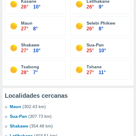
Kasane
Letlhakane
26°
10°
26°
9°
Maun
Selebi Phikwe
27°
8°
26°
8°
Shakawe
Sua-Pan
27°
10°
25°
10°
Tsabong
Tshane
28°
7°
27°
11°
Localidades cercanas
Maun
(302.43 km)
Sua-Pan
(307.73 km)
Shakawe
(354.48 km)
Letlhakane
(403.51 km)