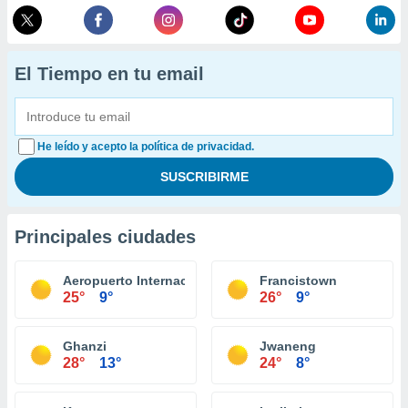
El Tiempo en tu email
He leído y acepto la política de privacidad.
Principales ciudades
Aeropuerto Internacional Sir Seretse Khama
Francistown
25°
9°
26°
9°
Ghanzi
Jwaneng
28°
13°
24°
8°