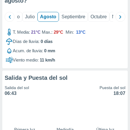
agosto
?
ados con el
 seleccionar
o.
yo
Junio
Julio
Agosto
Septiembre
Octubre
Noviemb
calización
precisa e
ión mediante
T. Media:
21°C
Max.:
29°C
Min:
13°C
Días de lluvia:
0
días
, publicidad
Acum. de lluvia:
0 mm
dos,
 publicidad
Viento medio:
11 km/h
,
ón de
 desarrollo
Salida y Puesta del sol
s.
Salida del sol
Puesta del sol
tros 1199
06:43
18:07
ios
Primera luz
Mediodía
Última luz