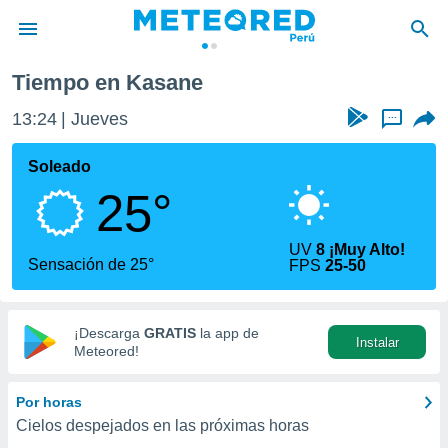
Tiempo en Kasane
privacidad
13:24
Jueves
...
o de
e
e) ha sido
Soleado
or
25°
es para
ue la
 que se
UV
8 ¡Muy Alto!
e calidad.
Sensación de 25°
FPS
25-50
eder a este
ediante las
opciones:
¡Descarga
GRATIS
la app de
Instalar
ookies y
Meteored!
e forma
Por horas
d digital
Cielos despejados en las próximas horas
ada, basada