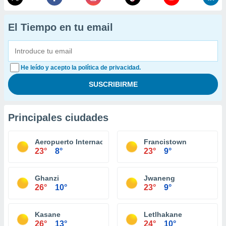
El Tiempo en tu email
He leído y acepto la política de privacidad.
Principales ciudades
Aeropuerto Internacional Sir Seretse Khama
Francistown
23°
8°
23°
9°
Ghanzi
Jwaneng
26°
10°
23°
9°
Kasane
Letlhakane
26°
13°
24°
10°