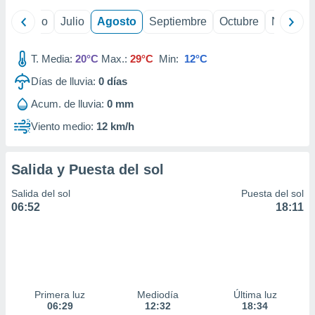
ados con el
 seleccionar
yo
Junio
Julio
Agosto
Septiembre
Octubre
Noviemb
o.
calización
T. Media:
20°C
Max.:
29°C
Min:
12°C
precisa e
ión mediante
Días de lluvia:
0
días
, publicidad
Acum. de lluvia:
0 mm
Viento medio:
12 km/h
dos,
 publicidad
,
Salida y Puesta del sol
ón de
 desarrollo
Salida del sol
Puesta del sol
s.
06:52
18:11
tros 1199
ios
Primera luz
Mediodía
Última luz
06:29
12:32
18:34