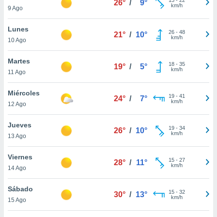
26°
/
9°
ublicidad y
km/h
9 Ago
do en
Lunes
 mismo.
26
-
48
21°
/
10°
km/h
sultar más
10 Ago
 en nuestra
 Cookies
y
Martes
18
-
35
19°
/
5°
ualquier
km/h
11 Ago
ento
Miércoles
 botón
19
-
41
24°
/
7°
km/h
12 Ago
ación de
kies
 disponible
Jueves
19
-
34
26°
/
10°
e nuestra
km/h
13 Ago
.
Viernes
IVAMENTE,
15
-
27
28°
/
11°
km/h
14 Ago
as
Sábado
15
-
32
30°
/
13°
 a cookies
km/h
15 Ago
 no aceptar