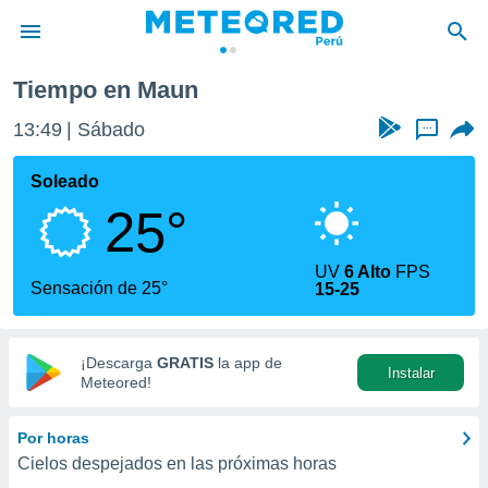
Tiempo en Maun
privacidad
13:49
Sábado
...
o de
e
e) ha sido
Soleado
or
25°
es para
ue la
 que se
UV
6 Alto
FPS
e calidad.
Sensación de 25°
15-25
eder a este
ediante las
opciones:
¡Descarga
GRATIS
la app de
Instalar
ookies y
Meteored!
e forma
Por horas
d digital
Cielos despejados en las próximas horas
ada, basada