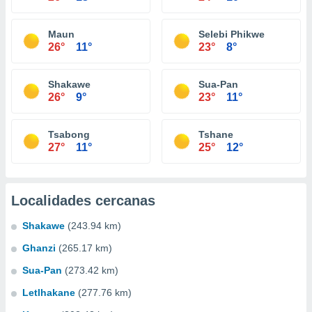
Maun
Selebi Phikwe
26°
11°
23°
8°
Shakawe
Sua-Pan
26°
9°
23°
11°
Tsabong
Tshane
27°
11°
25°
12°
Localidades cercanas
Shakawe
(243.94 km)
Ghanzi
(265.17 km)
Sua-Pan
(273.42 km)
Letlhakane
(277.76 km)