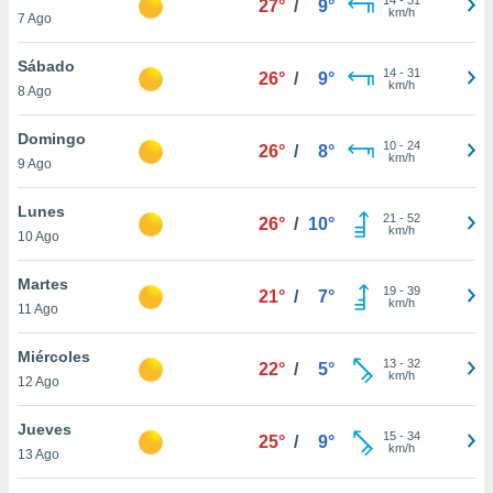
27°
/
9°
ublicidad y
km/h
7 Ago
do en
Sábado
 mismo.
14
-
31
26°
/
9°
km/h
sultar más
8 Ago
 en nuestra
 Cookies
y
Domingo
10
-
24
26°
/
8°
ualquier
km/h
9 Ago
ento
Lunes
 botón
21
-
52
26°
/
10°
km/h
10 Ago
ación de
kies
 disponible
Martes
19
-
39
21°
/
7°
e nuestra
km/h
11 Ago
.
Miércoles
IVAMENTE,
13
-
32
22°
/
5°
km/h
12 Ago
as
Jueves
15
-
34
25°
/
9°
 a cookies
km/h
13 Ago
 no aceptar