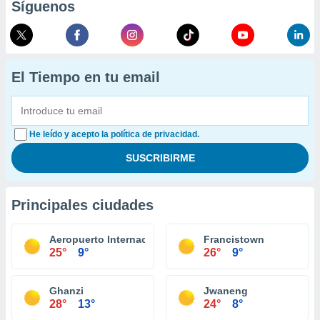
Síguenos
El Tiempo en tu email
He leído y acepto la política de privacidad.
Principales ciudades
Aeropuerto Internacional Sir Seretse Khama
Francistown
25°
9°
26°
9°
Ghanzi
Jwaneng
28°
13°
24°
8°