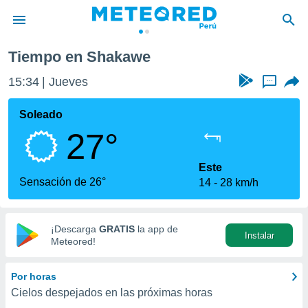
Tiempo en Shakawe
privacidad
15:34
Jueves
...
o de
e
e) ha sido
Soleado
or
27°
es para
ue la
 que se
Este
e calidad.
Sensación de 26°
14
28 km/h
eder a este
ediante las
opciones:
¡Descarga
GRATIS
la app de
Instalar
ookies y
Meteored!
e forma
Por horas
d digital
Cielos despejados en las próximas horas
ada, basada