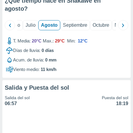
¿Qué tiempo hace en Shakawe en
ados con el
 seleccionar
agosto
?
o.
calización
yo
Junio
Julio
Agosto
Septiembre
Octubre
Noviemb
precisa e
ión mediante
T. Media:
20°C
Max.:
29°C
Min:
12°C
, publicidad
Días de lluvia:
0
días
dos,
Acum. de lluvia:
0 mm
 publicidad
,
Viento medio:
11 km/h
ón de
 desarrollo
s.
Salida y Puesta del sol
tros 1199
Salida del sol
Puesta del sol
ios
06:57
18:19