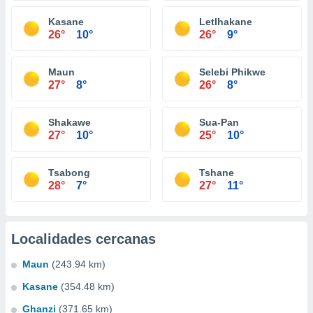
Kasane
Letlhakane
26°
10°
26°
9°
Maun
Selebi Phikwe
27°
8°
26°
8°
Shakawe
Sua-Pan
27°
10°
25°
10°
Tsabong
Tshane
28°
7°
27°
11°
Localidades cercanas
Maun
(243.94 km)
Kasane
(354.48 km)
Ghanzi
(371.65 km)