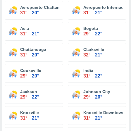
Aeropuerto Chattanooga
Aeropuerto Internaciona
31°
20°
31°
21°
Asia
Bogota
31°
21°
29°
22°
Chattanooga
Clarksville
31°
20°
32°
21°
Cookeville
India
29°
20°
31°
22°
Jackson
Johnson City
29°
22°
29°
20°
Knoxville
Knoxville Downtown
31°
21°
31°
21°