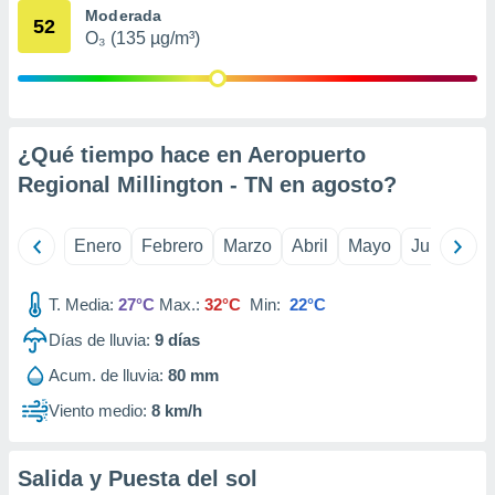
Moderada
retirar su
52
ento u
O₃ (135 µg/m³)
 de datos
er momento
ic en
o en
¿Qué tiempo hace en Aeropuerto
Regional Millington - TN en
agosto
?
 Cookies
en
eb.
Enero
Febrero
Marzo
Abril
Mayo
Junio
Ju
y
socios
el
T. Media:
27°C
Max.:
32°C
Min:
22°C
to de
Días de lluvia:
9
días
Acum. de lluvia:
80 mm
la
 en un
Viento medio:
8 km/h
 y/o acceder
 de datos
ara
Salida y Puesta del sol
 anuncios