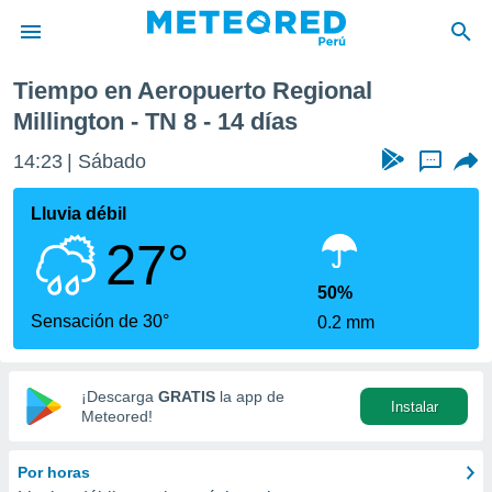
ional Millington
Próxima semana
Tiempo en Aeropuerto Regional
privacidad
Millington - TN 8 - 14 días
o de
e
14:23
Sábado
...
e) ha sido
or
Lluvia débil
es para
ue la
27°
 que se
e calidad.
50%
eder a este
Sensación de 30°
ediante las
0.2 mm
opciones:
ookies y
¡Descarga
GRATIS
la app de
e forma
Instalar
Meteored!
d digital
Por horas
ada, basada