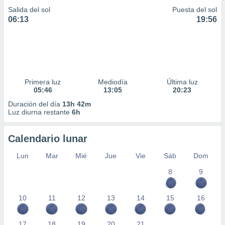
ar perfiles
Salida del sol
Puesta del sol
idad
06:13
19:56
a, utilizar
a
 la
da, crear un
personalizar
Primera luz
Mediodía
Última luz
o, uso de
05:46
13:05
20:23
a la
e contenido
Duración del día
13h 42m
do, medir el
Luz diurna restante
6h
 de la
medir el
Calendario lunar
 del
 comprender
Lun
Mar
Mié
Jue
Vie
Sáb
Dom
 través de
s o a través
8
9
nación de
edentes de
fuentes,
10
11
12
13
14
15
16
y mejora de
os, uso de
17
18
19
20
21