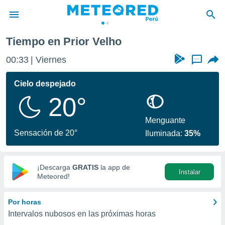
Tiempo en Prior Velho
privacidad
00:33
Viernes
...
o de
e
e) ha sido
Cielo despejado
or
20°
es para
ue la
 que se
Menguante
e calidad.
Sensación de 20°
Iluminada:
35%
eder a este
ediante las
opciones:
¡Descarga
GRATIS
la app de
Instalar
ookies y
Meteored!
e forma
Por horas
d digital
Intervalos nubosos en las próximas horas
ada, basada