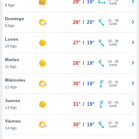
29°
/
19°
ublicidad y
km/h
8 Ago
do en
Domingo
 mismo.
21
-
38
28°
/
20°
km/h
sultar más
9 Ago
 en nuestra
 Cookies
y
Lunes
20
-
38
27°
/
19°
ualquier
km/h
10 Ago
ento
Martes
 botón
19
-
36
28°
/
19°
km/h
11 Ago
ación de
kies
 disponible
Miércoles
22
-
41
30°
/
19°
e nuestra
km/h
12 Ago
.
Jueves
IVAMENTE,
22
-
41
31°
/
19°
km/h
13 Ago
as
Viernes
22
-
42
30°
/
19°
 a cookies
km/h
14 Ago
 no aceptar