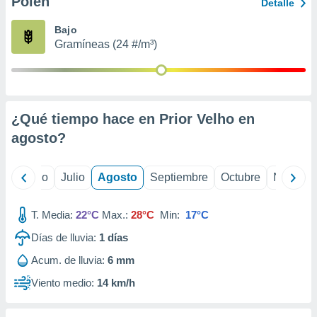
Polen
ados con el
Detalle
 seleccionar
o.
Bajo
Gramíneas (24 #/m³)
calización
precisa e
ión mediante
, publicidad
¿Qué tiempo hace en Prior Velho en
dos,
agosto
?
 publicidad
,
ón de
yo
Junio
Julio
Agosto
Septiembre
Octubre
Noviemb
 desarrollo
s.
T. Media:
22°C
Max.:
28°C
Min:
17°C
tros 1199
ios
Días de lluvia:
1
días
Acum. de lluvia:
6 mm
Viento medio:
14 km/h