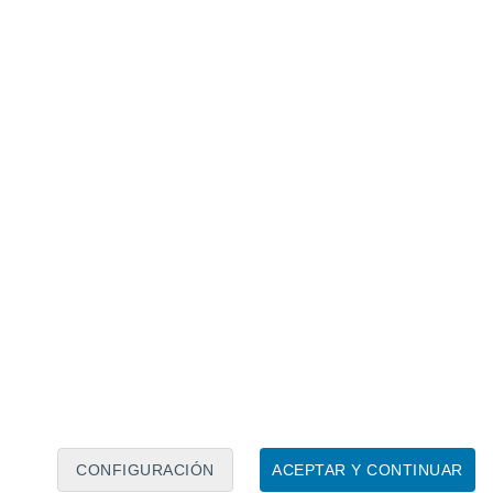
Calendario lunar
Lun
Mar
Mié
Jue
Vie
Sáb
Dom
7
8
9
10
11
12
13
14
15
16
17
18
19
20
CONFIGURACIÓN
ACEPTAR Y CONTINUAR