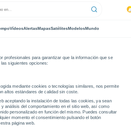
empo
Vídeos
Alertas
Mapas
Satélites
Modelos
Mundo
r profesionales para garantizar que la información que se
 las siguientes opciones:
Próxima semana
ecogida mediante cookies o tecnologías similares, nos permite
on altos estándares de calidad sin coste.
anza (Argentina) 8 - 14
eb aceptando la instalación de todas las cookies, ya sean
 y análisis del comportamiento en el sitio web, así como
ntenido personalizado en función del mismo. Puedes consultar
alquier momento el consentimiento pulsando el botón
...
uestra página web.
Por horas