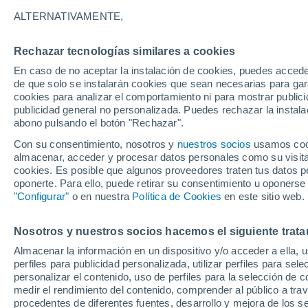
ALTERNATIVAMENTE,
Nubes y claros
18°
Rechazar tecnologías similares a cookies
En caso de no aceptar la instalación de cookies, puedes accede
de que solo se instalarán cookies que sean necesarias para garan
Sur
cookies para analizar el comportamiento ni para mostrar publici
Sensación de 18°
11
-
28 km
publicidad general no personalizada. Puedes rechazar la instala
abono pulsando el botón "Rechazar".
Con su consentimiento, nosotros y
nuestros socios
usamos cooki
Tiempo 1 - 7 días
Mapa de nubosidad
Satélites
M
almacenar, acceder y procesar datos personales como su visita e
cookies. Es posible que algunos proveedores traten tus datos pe
oponerte. Para ello, puede retirar su consentimiento u oponerse
"Configurar"
o en nuestra
Política de Cookies
en este sitio web.
Sábado
Domingo
Viernes
15 Ago
16 Ago
14 Ago
Nosotros y nuestros socios hacemos el siguiente trata
Almacenar la información en un dispositivo y/o acceder a ella, 
perfiles para publicidad personalizada, utilizar perfiles para sele
personalizar el contenido, uso de perfiles para la selección de c
60%
70%
1.7 mm
8.5 mm
medir el rendimiento del contenido, comprender al público a tra
25°
/
11°
22°
/
16°
procedentes de diferentes fuentes, desarrollo y mejora de los se
21°
/
11°