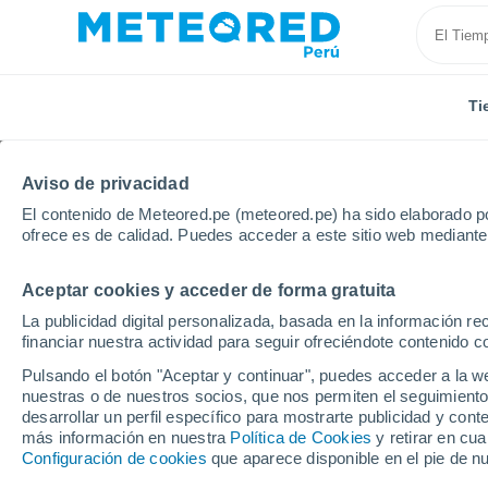
Ti
Aviso de privacidad
El contenido de Meteored.pe (meteored.pe) ha sido elaborado po
ofrece es de calidad. Puedes acceder a este sitio web mediante
Aceptar cookies y acceder de forma gratuita
Inicio
Argentina
Misiones
Puerto Esperanza
La publicidad digital personalizada, basada en la información r
financiar nuestra actividad para seguir ofreciéndote contenido c
Tiempo en Puerto Esper
Pulsando el botón "Aceptar y continuar", puedes acceder a la w
días
nuestras o de nuestros socios, que nos permiten el seguimiento
desarrollar un perfil específico para mostrarte publicidad y co
más información en nuestra
16:24
Viernes
Política de Cookies
y retirar en cu
Configuración de cookies
que aparece disponible en el pie de n