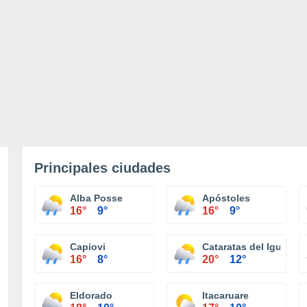
Principales ciudades
Alba Posse
Apóstoles
16°
9°
16°
9°
Capiovi
Cataratas del Iguazú
16°
8°
20°
12°
Eldorado
Itacaruare