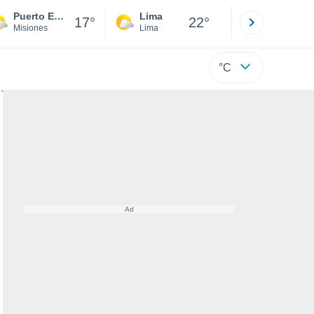
Puerto Esperanza
Lima
Cuzco
17°
22°
Misiones
Lima
Cusco
°C