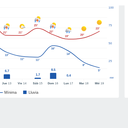
100
75
25°
23°
22°
21°
21°
20°
19°
50
16°
14°
13°
11°
11°
25
8°
8.5
6.7
5°
1.7
0.4
mm
Jue
13
Vie
14
Sáb
15
Dom
16
Lun
17
Mar
18
Mié
19
Mínima
Lluvia