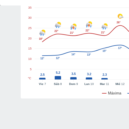
35
30
26°
25
22°
22°
21°
21°
20
18°
17°
15
15°
14°
13°
12°
12°
10
5
5.2
3.5
3.2
2.5
2.3
°C
Vie
7
Sáb
8
Dom
9
Lun
10
Mar
11
Mié
12
Máxima