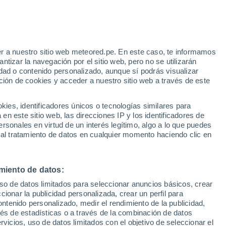
Intervalos nubosos en las
próximas horas
r a nuestro sitio web meteored.pe. En este caso, te informamos
tizar la navegación por el sitio web, pero no se utilizarán
dad o contenido personalizado, aunque sí podrás visualizar
/h
ción de cookies y acceder a nuestro sitio web a través de este
es, identificadores únicos o tecnologías similares para
odelos
n este sitio web, las direcciones IP y los identificadores de
rsonales en virtud de un interés legítimo, algo a lo que puedes
 al tratamiento de datos en cualquier momento haciendo clic en
Lunes
Martes
Miércoles
Jueves
17 Ago
18 Ago
19 Ago
20 Ago
miento de datos:
uso de datos limitados para seleccionar anuncios básicos, crear
ccionar la publicidad personalizada, crear un perfil para
ontenido personalizado, medir el rendimiento de la publicidad,
60%
0.4 mm
vés de estadísticas o a través de la combinación de datos
19°
/
14°
20°
/
8°
23°
/
5°
21°
/
11°
rvicios, uso de datos limitados con el objetivo de seleccionar el