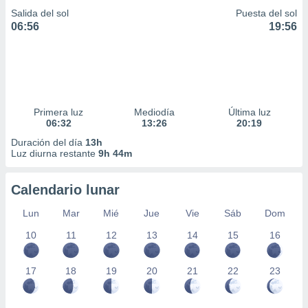
ar perfiles
Salida del sol
Puesta del sol
idad
06:56
19:56
a, utilizar
a
 la
da, crear un
personalizar
Primera luz
Mediodía
Última luz
o, uso de
06:32
13:26
20:19
a la
e contenido
Duración del día
13h
do, medir el
Luz diurna restante
9h 44m
 de la
medir el
Calendario lunar
 del
 comprender
Lun
Mar
Mié
Jue
Vie
Sáb
Dom
 través de
s o a través
10
11
12
13
14
15
16
nación de
edentes de
fuentes,
17
18
19
20
21
22
23
y mejora de
os, uso de