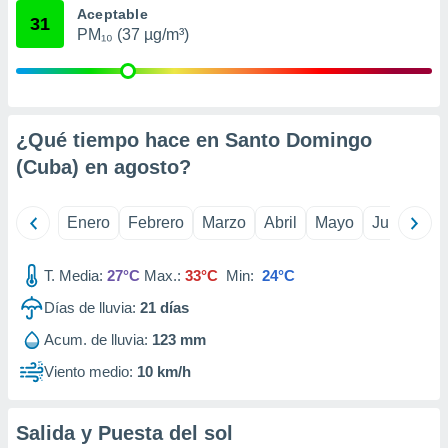
Aceptable
retirar su
31
ento u
PM₁₀ (37 µg/m³)
 de datos
er momento
ic en
o en
¿Qué tiempo hace en Santo Domingo
(Cuba) en
agosto
?
 Cookies
en
eb.
Enero
Febrero
Marzo
Abril
Mayo
Junio
Ju
y
socios
el
T. Media:
27°C
Max.:
33°C
Min:
24°C
to de
Días de lluvia:
21
días
Acum. de lluvia:
123 mm
la
 en un
Viento medio:
10 km/h
 y/o acceder
 de datos
ara
Salida y Puesta del sol
 anuncios