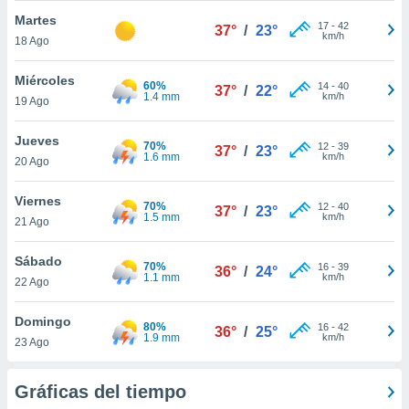
ublicidad y
Martes
17
-
42
37°
/
23°
km/h
do en
18 Ago
 mismo.
sultar más
Miércoles
60%
14
-
40
37°
/
22°
 en nuestra
1.4 mm
km/h
19 Ago
 Cookies
y
ualquier
Jueves
70%
12
-
39
37°
/
23°
1.6 mm
km/h
20 Ago
ento
 botón
ación de
Viernes
70%
12
-
40
37°
/
23°
kies
1.5 mm
km/h
21 Ago
 disponible
e nuestra
Sábado
.
70%
16
-
39
36°
/
24°
1.1 mm
km/h
22 Ago
IVAMENTE,
Domingo
80%
16
-
42
36°
/
25°
1.9 mm
km/h
23 Ago
as
 a cookies
Gráficas del tiempo
 no aceptar