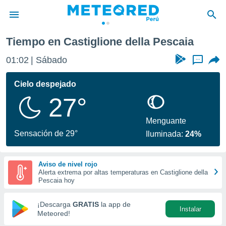
Tiempo en Castiglione della Pescaia
privacidad
01:02
Sábado
...
o de
e
e) ha sido
Cielo despejado
or
27°
es para
ue la
 que se
Menguante
e calidad.
Sensación de 29°
Iluminada:
24%
eder a este
ediante las
opciones:
Aviso de nivel rojo
Alerta extrema por altas temperaturas en Castiglione della
ookies y
Pescaia hoy
e forma
¡Descarga
GRATIS
la app de
Instalar
d digital
Meteored!
ada, basada