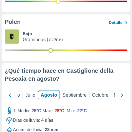
ados con el
 seleccionar
o.
calización
Polen
Detalle
precisa e
ión mediante
Bajo
Gramíneas (7 #/m³)
, publicidad
dos,
 publicidad
,
¿Qué tiempo hace en Castiglione della
ón de
 desarrollo
Pescaia en
agosto
?
s.
tros 1199
yo
Junio
Julio
Agosto
Septiembre
Octubre
Noviemb
ios
T. Media:
25°C
Max.:
28°C
Min:
22°C
Días de lluvia:
4
días
Acum. de lluvia:
23 mm