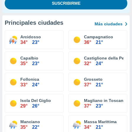
Principales ciudades
Más ciudades
Arcidosso
Campagnatico
34°
23°
36°
21°
Capalbio
Castiglione della Pesca
35°
23°
32°
24°
Follonica
Grosseto
33°
24°
37°
21°
Isola Del Giglio
Magliano in Toscana
29°
26°
37°
23°
Manciano
Massa Marittima
35°
22°
34°
21°