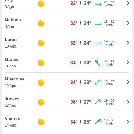
ublicidad y
21
-
38
32°
/
24°
km/h
8 Ago
do en
 mismo.
Mañana
16
-
32
33°
/
24°
sultar más
km/h
9 Ago
 en nuestra
 Cookies
y
Lunes
19
-
36
ualquier
32°
/
24°
km/h
10 Ago
ento
 botón
Martes
22
-
41
34°
/
24°
ación de
km/h
11 Ago
kies
 disponible
Miércoles
18
-
36
e nuestra
34°
/
23°
km/h
12 Ago
.
Jueves
IVAMENTE,
19
-
36
36°
/
27°
km/h
13 Ago
as
Viernes
18
-
40
34°
/
25°
 a cookies
km/h
14 Ago
 no aceptar