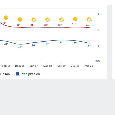
3
32°
31°
31°
31°
31°
31°
31°
2
25°
25°
25°
25°
24°
24°
1
23°
mm
Sáb
15
Dom
16
Lun
17
Mar
18
Mié
19
Jue
20
Vie
21
Mínima
Precipitación