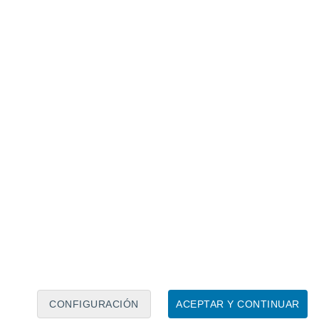
Calendario lunar
Lun
Mar
Mié
Jue
Vie
Sáb
Dom
9
10
11
12
13
14
15
16
17
18
19
20
21
22
CONFIGURACIÓN
ACEPTAR Y CONTINUAR
4