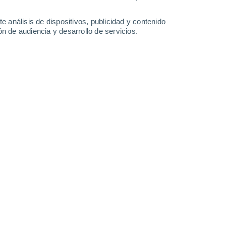
-
37
km/h
17
-
33
km/h
21
-
42
km/h
14
-
29
km/h
e análisis de dispositivos, publicidad y contenido
n de audiencia y desarrollo de servicios.
o
Suroeste
7 Alto
14
-
28 km/h
FPS:
15-25
Oeste
5 Medio
15
-
28 km/h
FPS:
6-10
Oeste
3 Medio
14
-
28 km/h
FPS:
6-10
Oeste
1 Bajo
11
-
26 km/h
FPS:
no
Oeste
0 Bajo
10
-
22 km/h
FPS:
no