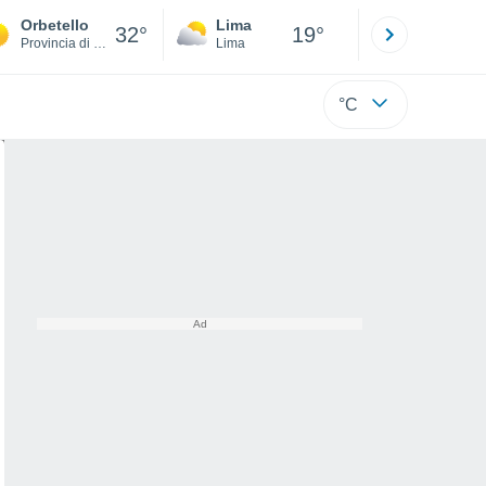
Orbetello
Lima
Cuzco
32°
19°
Provincia di Grosseto
Lima
Cusco
°C