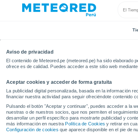
Ti
Aviso de privacidad
El contenido de Meteored.pe (meteored.pe) ha sido elaborado po
ofrece es de calidad. Puedes acceder a este sitio web mediante
Aceptar cookies y acceder de forma gratuita
Inicio
Italia
Provincia de Grosseto
Orbetello
La publicidad digital personalizada, basada en la información r
financiar nuestra actividad para seguir ofreciéndote contenido c
Tiempo en Orbetello
Pulsando el botón "Aceptar y continuar", puedes acceder a la w
nuestras o de nuestros socios, que nos permiten el seguimiento
14:54
Domingo
desarrollar un perfil específico para mostrarte publicidad y co
más información en nuestra
Política de Cookies
y retirar en cu
Configuración de cookies
que aparece disponible en el pie de n
Soleado