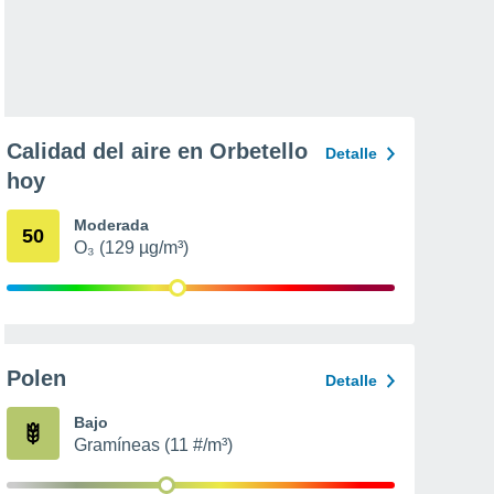
Calidad del aire en Orbetello
Detalle
hoy
Moderada
50
O₃ (129 µg/m³)
Polen
Detalle
Bajo
Gramíneas (11 #/m³)