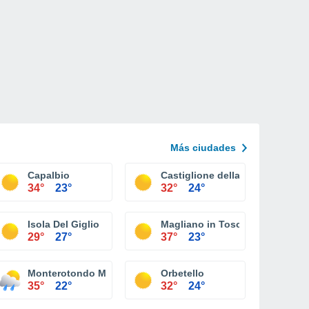
Más ciudades
Capalbio
Castiglione della Pescaia
34°
23°
32°
24°
Isola Del Giglio
Magliano in Toscana
29°
27°
37°
23°
Monterotondo Marittimo
Orbetello
35°
22°
32°
24°