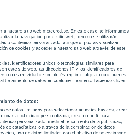
Aviso de nivel rojo
Alerta extrema por altas
temperaturas en Orbetello hoy
r a nuestro sitio web meteored.pe. En este caso, te informamos
tizar la navegación por el sitio web, pero no se utilizarán
dad o contenido personalizado, aunque sí podrás visualizar
ción de cookies y acceder a nuestro sitio web a través de este
Modelos
es, identificadores únicos o tecnologías similares para
n este sitio web, las direcciones IP y los identificadores de
rsonales en virtud de un interés legítimo, algo a lo que puedes
 al tratamiento de datos en cualquier momento haciendo clic en
iércoles
Jueves
Viernes
Sábado
12 Ago
13 Ago
14 Ago
15 Ago
miento de datos:
uso de datos limitados para seleccionar anuncios básicos, crear
ccionar la publicidad personalizada, crear un perfil para
ontenido personalizado, medir el rendimiento de la publicidad,
34°
/
26°
34°
/
26°
35°
/
25°
32°
/
25°
vés de estadísticas o a través de la combinación de datos
rvicios, uso de datos limitados con el objetivo de seleccionar el