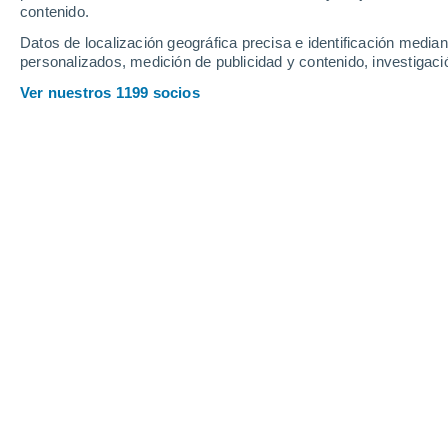
contenido.
18
-
33
km/h
22
-
37
km/h
19
15
-
28
km/h
Datos de localización geográfica precisa e identificación mediant
personalizados, medición de publicidad y contenido, investigació
Tiempo en Orbetello hoy
, 9 de agost
Ver nuestros 1199 socios
Soleado
32°
15:00
Sensación T.
37°
Soleado
32°
16:00
Sensación T.
37°
Soleado
32°
17:00
Sensación T.
36°
Soleado
32°
18:00
Sensación T.
35°
Soleado
31°
19:00
Sensación T.
35°