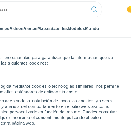
empo
Vídeos
Alertas
Mapas
Satélites
Modelos
Mundo
r profesionales para garantizar que la información que se
 las siguientes opciones:
ecogida mediante cookies o tecnologías similares, nos permite
on altos estándares de calidad sin coste.
eb aceptando la instalación de todas las cookies, ya sean
 y análisis del comportamiento en el sitio web, así como
...
ntenido personalizado en función del mismo. Puedes consultar
alquier momento el consentimiento pulsando el botón
Por horas
uestra página web.
Calor Húmedo Sofocante en las
próximas horas