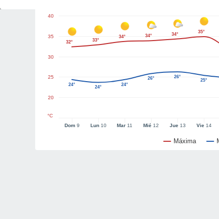
40
35°
34°
34°
35
34°
33°
32°
30
25
26°
26°
25°
24°
24°
24°
20
°C
Dom
9
Lun
10
Mar
11
Mié
12
Jue
13
Vie
14
Máxima