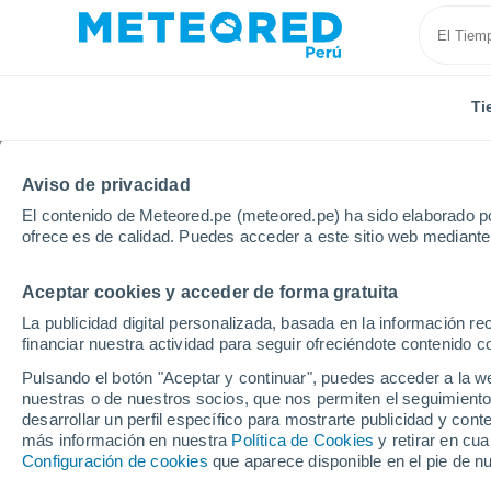
Ti
Aviso de privacidad
El contenido de Meteored.pe (meteored.pe) ha sido elaborado po
ofrece es de calidad. Puedes acceder a este sitio web mediante
Aceptar cookies y acceder de forma gratuita
Inicio
Italia
Provincia de Grosseto
Follonica
La publicidad digital personalizada, basada en la información r
financiar nuestra actividad para seguir ofreciéndote contenido c
Tiempo en Follonica
Pulsando el botón "Aceptar y continuar", puedes acceder a la w
nuestras o de nuestros socios, que nos permiten el seguimiento
13:53
Domingo
desarrollar un perfil específico para mostrarte publicidad y co
más información en nuestra
Política de Cookies
y retirar en cu
Configuración de cookies
que aparece disponible en el pie de n
Soleado