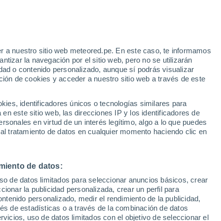
Aviso de nivel rojo
Alerta extrema por altas
temperaturas en Follonica hoy
 Alto!
r a nuestro sitio web meteored.pe. En este caso, te informamos
tizar la navegación por el sitio web, pero no se utilizarán
dad o contenido personalizado, aunque sí podrás visualizar
ción de cookies y acceder a nuestro sitio web a través de este
Modelos
es, identificadores únicos o tecnologías similares para
n este sitio web, las direcciones IP y los identificadores de
rsonales en virtud de un interés legítimo, algo a lo que puedes
 al tratamiento de datos en cualquier momento haciendo clic en
iércoles
Jueves
Viernes
Sábado
12 Ago
13 Ago
14 Ago
15 Ago
miento de datos:
uso de datos limitados para seleccionar anuncios básicos, crear
ccionar la publicidad personalizada, crear un perfil para
ontenido personalizado, medir el rendimiento de la publicidad,
35°
/
25°
37°
/
27°
36°
/
27°
34°
/
24°
vés de estadísticas o a través de la combinación de datos
rvicios, uso de datos limitados con el objetivo de seleccionar el