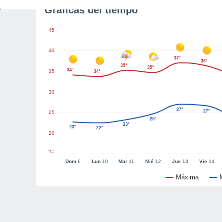
Gráficas del tiempo
45
40
37°
36°
35°
35°
34°
35
34°
30
27°
27°
25
25°
23°
23°
22°
20
°C
Dom
9
Lun
10
Mar
11
Mié
12
Jue
13
Vie
14
Máxima