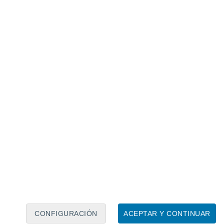
Calendario lunar
Lun
Mar
Mié
Jue
Vie
Sáb
Dom
9
10
11
12
13
14
15
16
17
18
19
20
21
22
CONFIGURACIÓN
ACEPTAR Y CONTINUAR