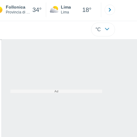
Follonica
Lima
Cuzco
34°
18°
Provincia di Grosseto
Lima
Cusco
°C