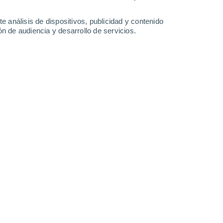
-
37
km/h
14
-
32
km/h
20
-
41
km/h
14
-
33
km/h
e análisis de dispositivos, publicidad y contenido
n de audiencia y desarrollo de servicios.
Oeste
8 ¡Muy Alto!
15
-
30 km/h
FPS:
25-50
Oeste
7 Alto
15
-
31 km/h
FPS:
15-25
Oeste
5 Medio
13
-
31 km/h
FPS:
6-10
Oeste
3 Medio
13
-
28 km/h
FPS:
6-10
Oeste
1 Bajo
13
-
27 km/h
FPS:
no