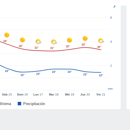
6
34°
4
33°
32°
32°
32°
31°
31°
2
24°
24°
24°
23°
23°
22°
22°
mm
Sáb
15
Dom
16
Lun
17
Mar
18
Mié
19
Jue
20
Vie
21
Mínima
Precipitación