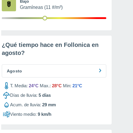
Bajo
Gramíneas (11 #/m³)
¿Qué tiempo hace en Follonica en
agosto
?
Agosto
T. Media:
24°C
Max.:
28°C
Min:
21°C
Días de lluvia:
5
días
Acum. de lluvia:
29 mm
Viento medio:
9 km/h