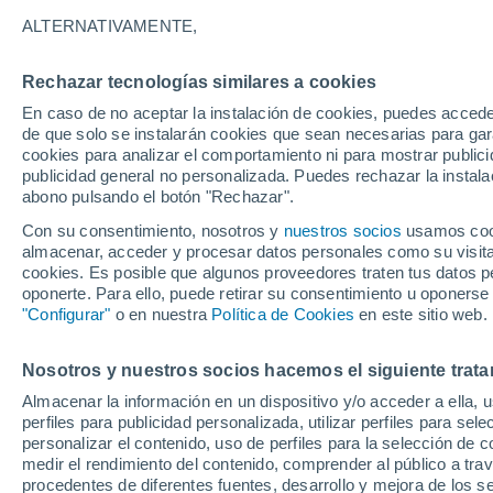
34°
ALTERNATIVAMENTE,
Rechazar tecnologías similares a cookies
UV
8 ¡Muy
En caso de no aceptar la instalación de cookies, puedes accede
Sensación de 37°
FPS
25-50
de que solo se instalarán cookies que sean necesarias para garan
cookies para analizar el comportamiento ni para mostrar publici
publicidad general no personalizada. Puedes rechazar la instala
abono pulsando el botón "Rechazar".
Tiempo 1 - 7 días
Mapa de temperatura
Satélites
Con su consentimiento, nosotros y
nuestros socios
usamos cooki
almacenar, acceder y procesar datos personales como su visita e
cookies. Es posible que algunos proveedores traten tus datos pe
oponerte. Para ello, puede retirar su consentimiento u oponerse
Mañana
Martes
M
Hoy
"Configurar"
o en nuestra
Política de Cookies
en este sitio web.
10 Ago
11 Ago
9 Ago
Nosotros y nuestros socios hacemos el siguiente trata
Almacenar la información en un dispositivo y/o acceder a ella, 
perfiles para publicidad personalizada, utilizar perfiles para sele
personalizar el contenido, uso de perfiles para la selección de c
34°
/
22°
35°
/
23°
34°
/
23°
medir el rendimiento del contenido, comprender al público a tra
procedentes de diferentes fuentes, desarrollo y mejora de los se