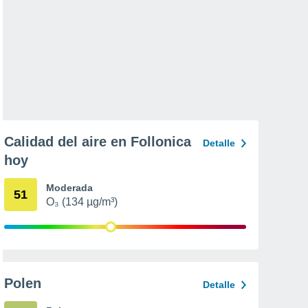
Calidad del aire en Follonica
Detalle
hoy
Moderada
51
O₃ (134 µg/m³)
Polen
Detalle