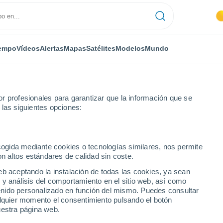
empo
Vídeos
Alertas
Mapas
Satélites
Modelos
Mundo
r profesionales para garantizar que la información que se
 las siguientes opciones:
ecogida mediante cookies o tecnologías similares, nos permite
on altos estándares de calidad sin coste.
eb aceptando la instalación de todas las cookies, ya sean
 y análisis del comportamiento en el sitio web, así como
...
ntenido personalizado en función del mismo. Puedes consultar
alquier momento el consentimiento pulsando el botón
Por horas
uestra página web.
Calor Húmedo Sofocante en las
próximas horas