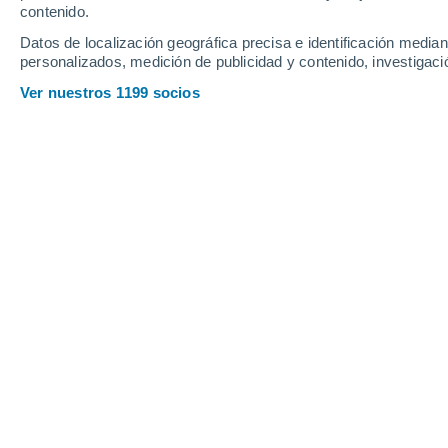
contenido.
18
-
36
km/h
16
-
36
km/h
17
15
-
32
km/h
Datos de localización geográfica precisa e identificación mediant
personalizados, medición de publicidad y contenido, investigació
Tiempo en Follonica hoy
, 9 de agosto
Ver nuestros 1199 socios
Soleado
34°
14:00
Sensación T.
37°
Soleado
34°
15:00
Sensación T.
37°
Soleado
33°
16:00
Sensación T.
37°
Soleado
33°
17:00
Sensación T.
37°
Soleado
33°
18:00
Sensación T.
36°