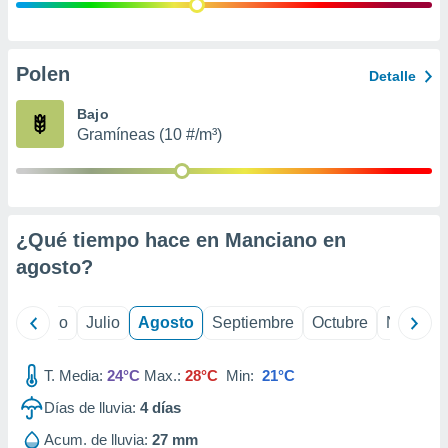
ados con el
 seleccionar
o.
calización
Polen
Detalle
precisa e
ión mediante
Bajo
Gramíneas (10 #/m³)
, publicidad
dos,
 publicidad
,
¿Qué tiempo hace en Manciano en
ón de
 desarrollo
agosto
?
s.
tros 1199
yo
Junio
Julio
Agosto
Septiembre
Octubre
Noviemb
ios
T. Media:
24°C
Max.:
28°C
Min:
21°C
Días de lluvia:
4
días
Acum. de lluvia:
27 mm