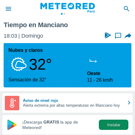
Tiempo en Manciano
privacidad
18:03
Domingo
...
o de
e
e) ha sido
Nubes y claros
or
32°
es para
ue la
 que se
Oeste
e calidad.
Sensación de 32°
11
26 km/h
eder a este
ediante las
opciones:
Aviso de nivel rojo
Alerta extrema por altas temperaturas en Manciano hoy
ookies y
e forma
¡Descarga
GRATIS
la app de
Instalar
d digital
Meteored!
ada, basada