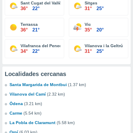
Sant Cugat del Vallès
Sitges
36°
22°
31°
25°
Terrassa
Vic
36°
21°
35°
20°
Vilafranca del Penedès
Vilanova i la Geltrú
34°
22°
31°
25°
Localidades cercanas
Santa Margarida de Montbui
(1.37 km)
Vilanova del Camí
(2.32 km)
Òdena
(3.21 km)
Carme
(5.54 km)
La Pobla de Claramunt
(5.58 km)
Orpí
(6.03 km)