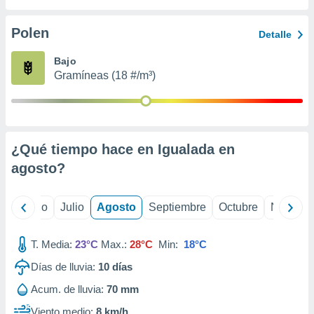
ados con el
 seleccionar
o.
Polen
Detalle
calización
Bajo
precisa e
Gramíneas (18 #/m³)
ión mediante
, publicidad
dos,
 publicidad
¿Qué tiempo hace en Igualada en
,
agosto
?
ón de
 desarrollo
s.
yo
Junio
Julio
Agosto
Septiembre
Octubre
Noviemb
tros 1199
ios
T. Media:
23°C
Max.:
28°C
Min:
18°C
Días de lluvia:
10
días
Acum. de lluvia:
70 mm
Viento medio:
8 km/h