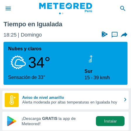
da
Tiempo en Igualada
privacidad
18:25
Domingo
...
o de
e
e) ha sido
Nubes y claros
or
34°
es para
ue la
 que se
Sur
e calidad.
Sensación de 33°
15
39 km/h
eder a este
ediante las
opciones:
Aviso de nivel amarillo
Alerta moderada por altas temperaturas en Igualada hoy
ookies y
e forma
¡Descarga
GRATIS
la app de
Instalar
d digital
Meteored!
ada, basada