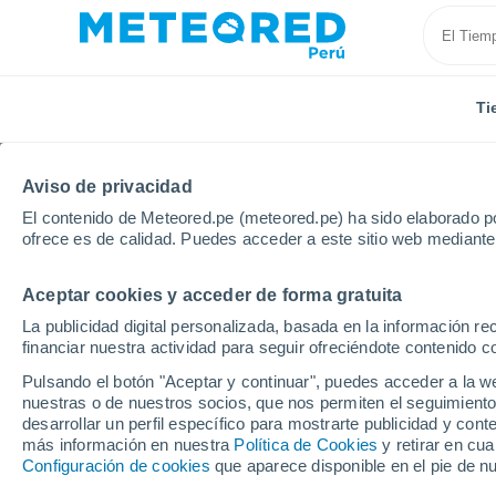
Ti
Aviso de privacidad
El contenido de Meteored.pe (meteored.pe) ha sido elaborado po
ofrece es de calidad. Puedes acceder a este sitio web mediante
Aceptar cookies y acceder de forma gratuita
Inicio
España
Cataluña
Provincia de Barcelona
La publicidad digital personalizada, basada en la información r
financiar nuestra actividad para seguir ofreciéndote contenido c
Tiempo en Vilafranca 
Pulsando el botón "Aceptar y continuar", puedes acceder a la w
nuestras o de nuestros socios, que nos permiten el seguimiento
01:05
Viernes
desarrollar un perfil específico para mostrarte publicidad y co
más información en nuestra
Política de Cookies
y retirar en cu
Configuración de cookies
que aparece disponible en el pie de n
Cielo despejado