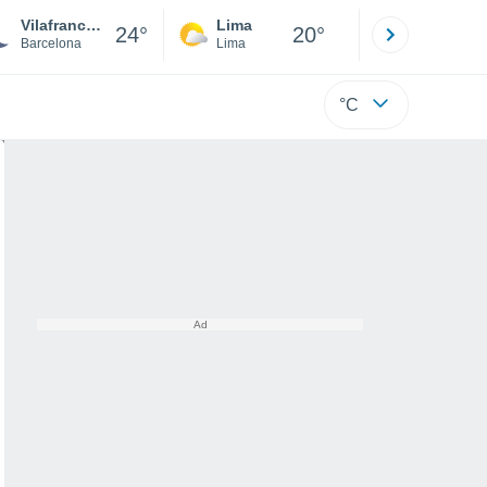
Vilafranca del Penedès
Lima
Cuzco
24°
20°
Barcelona
Lima
Cusco
°C