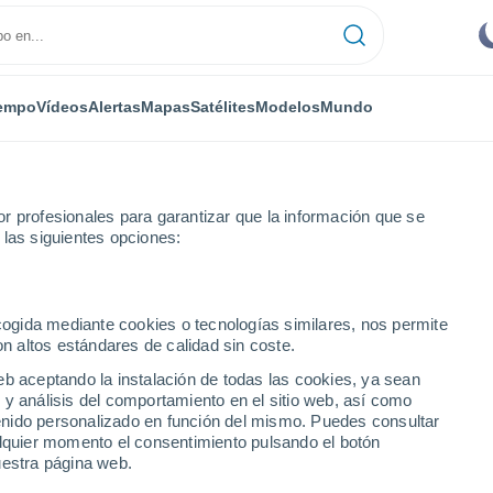
empo
Vídeos
Alertas
Mapas
Satélites
Modelos
Mundo
r profesionales para garantizar que la información que se
 las siguientes opciones:
Vilafranca del Penedès
ecogida mediante cookies o tecnologías similares, nos permite
on altos estándares de calidad sin coste.
del Penedès
eb aceptando la instalación de todas las cookies, ya sean
 y análisis del comportamiento en el sitio web, así como
...
ntenido personalizado en función del mismo. Puedes consultar
alquier momento el consentimiento pulsando el botón
Por horas
uestra página web.
Cielos despejados en las
próximas horas