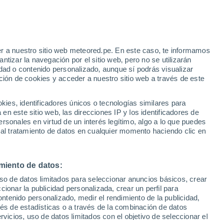
e
r a nuestro sitio web meteored.pe. En este caso, te informamos
:
35%
tizar la navegación por el sitio web, pero no se utilizarán
dad o contenido personalizado, aunque sí podrás visualizar
ción de cookies y acceder a nuestro sitio web a través de este
Modelos
es, identificadores únicos o tecnologías similares para
n este sitio web, las direcciones IP y los identificadores de
rsonales en virtud de un interés legítimo, algo a lo que puedes
 al tratamiento de datos en cualquier momento haciendo clic en
Lunes
Martes
Miércoles
Jueves
10 Ago
11 Ago
12 Ago
13 Ago
miento de datos:
uso de datos limitados para seleccionar anuncios básicos, crear
ccionar la publicidad personalizada, crear un perfil para
ontenido personalizado, medir el rendimiento de la publicidad,
34°
/
21°
34°
/
22°
36°
/
21°
37°
/
23°
vés de estadísticas o a través de la combinación de datos
rvicios, uso de datos limitados con el objetivo de seleccionar el