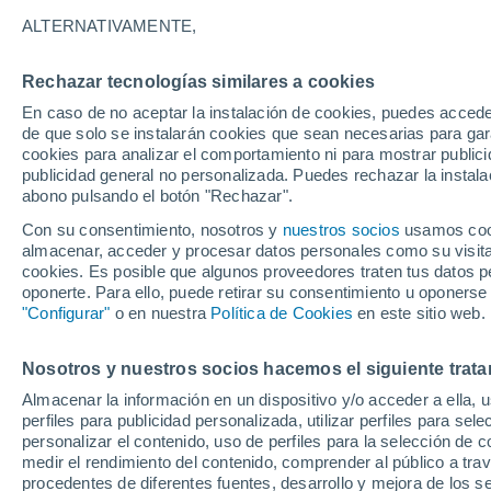
24°
ALTERNATIVAMENTE,
Rechazar tecnologías similares a cookies
Menguant
En caso de no aceptar la instalación de cookies, puedes accede
Iluminada
Sensación de 23°
de que solo se instalarán cookies que sean necesarias para garan
cookies para analizar el comportamiento ni para mostrar publici
publicidad general no personalizada. Puedes rechazar la instala
abono pulsando el botón "Rechazar".
Tiempo 1 - 7 días
Mapa de temperatura
Satélites
Con su consentimiento, nosotros y
nuestros socios
usamos cooki
almacenar, acceder y procesar datos personales como su visita e
cookies. Es posible que algunos proveedores traten tus datos pe
oponerte. Para ello, puede retirar su consentimiento u oponerse
Mañana
Domingo
Hoy
"Configurar"
o en nuestra
Política de Cookies
en este sitio web.
8 Ago
9 Ago
7 Ago
Nosotros y nuestros socios hacemos el siguiente trata
Almacenar la información en un dispositivo y/o acceder a ella, 
perfiles para publicidad personalizada, utilizar perfiles para sele
personalizar el contenido, uso de perfiles para la selección de c
33°
/
21°
33°
/
22°
31°
/
22°
medir el rendimiento del contenido, comprender al público a tra
procedentes de diferentes fuentes, desarrollo y mejora de los se