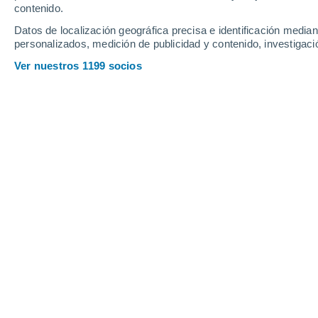
contenido.
16
-
37
km/h
17
-
38
km/h
13
14
-
33
km/h
Datos de localización geográfica precisa e identificación mediant
personalizados, medición de publicidad y contenido, investigació
Tiempo en Vilafranca del Penedès ho
Ver nuestros 1199 socios
Cielo despejado
24°
01:00
Sensación T.
23°
Cielo despejado
24°
02:00
Sensación T.
23°
Cielo despejado
23°
03:00
Sensación T.
21°
Cielo despejado
23°
05:00
Sensación T.
20°
Soleado
23°
08:00
Sensación T.
23°