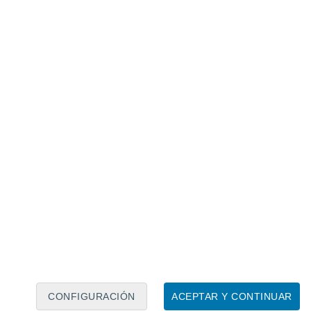
Calendario lunar
Lun
Mar
Mié
Jue
Vie
Sáb
Dom
7
8
9
10
11
12
13
14
15
16
17
18
19
20
CONFIGURACIÓN
ACEPTAR Y CONTINUAR