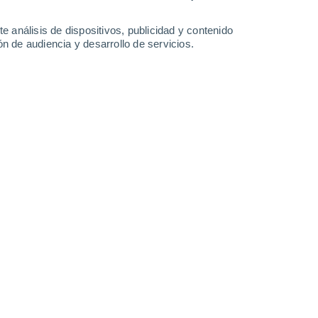
-
35
km/h
15
-
37
km/h
14
-
36
km/h
14
-
38
km/h
e análisis de dispositivos, publicidad y contenido
n de audiencia y desarrollo de servicios.
y
, 7 de agosto
Oeste
0 Bajo
3
-
5 km/h
FPS:
no
Oeste
0 Bajo
2
-
5 km/h
FPS:
no
Norte
0 Bajo
1
-
4 km/h
FPS:
no
Norte
0 Bajo
5
-
10 km/h
FPS:
no
Norte
0 Bajo
5
-
11 km/h
FPS:
no