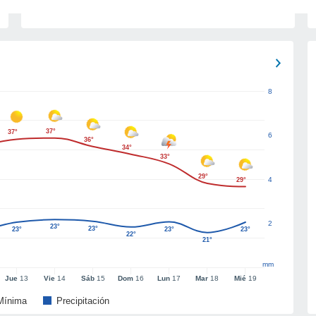
8
37°
37°
6
36°
34°
33°
29°
4
29°
2
23°
23°
23°
23°
23°
22°
21°
mm
Jue
13
Vie
14
Sáb
15
Dom
16
Lun
17
Mar
18
Mié
19
Mínima
Precipitación