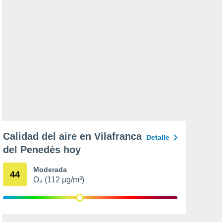
Calidad del aire en Vilafranca
Detalle
del Penedès hoy
Moderada
44
O₃ (112 µg/m³)