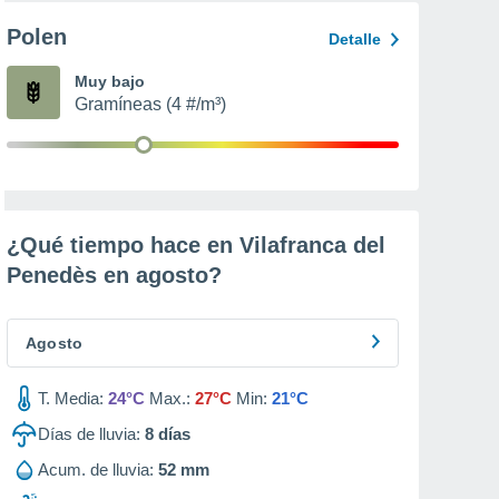
Polen
Detalle
Muy bajo
Gramíneas (4 #/m³)
¿Qué tiempo hace en Vilafranca del
Penedès en
agosto
?
Agosto
T. Media:
24°C
Max.:
27°C
Min:
21°C
Días de lluvia:
8
días
Acum. de lluvia:
52 mm