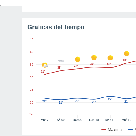
Tiempo para el amanecer
5h 19m
Gráficas del tiempo
45
40
36°
34°
35
34°
33°
33°
31°
30
25
22°
22°
22°
21°
20
21°
21°
°C
Vie
7
Sáb
8
Dom
9
Lun
10
Mar
11
Mié
12
Máxima