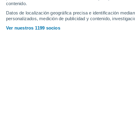
contenido.
11
-
35
km/h
14
-
39
km/h
14
10
-
30
km/h
Datos de localización geográfica precisa e identificación mediant
personalizados, medición de publicidad y contenido, investigació
Tiempo en Terrassa hoy
, 6 de agosto
Ver nuestros 1199 socios
Lluvia débil
50%
30°
17:00
0.2 mm
Sensación T.
33
Tormenta
40%
29°
18:00
0.4 mm
Sensación T.
32
Lluvia débil
30%
29°
19:00
0.1 mm
Sensación T.
32
Nubes y claros
29°
20:00
Sensación T.
32
Nubes y claros
28°
21:00
Sensación T.
30