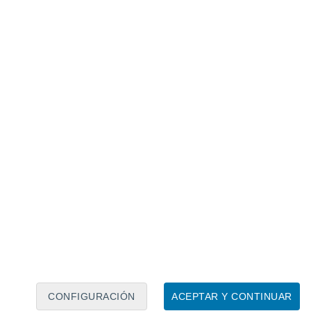
Calendario lunar
Lun
Mar
Mié
Jue
Vie
Sáb
Dom
6
7
8
9
10
11
12
13
14
15
16
17
18
19
CONFIGURACIÓN
ACEPTAR Y CONTINUAR
20