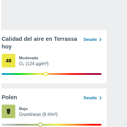
Calidad del aire en Terrassa
Detalle
hoy
Moderada
48
O₃ (124 µg/m³)
Polen
Detalle
Bajo
Gramíneas (8 #/m³)