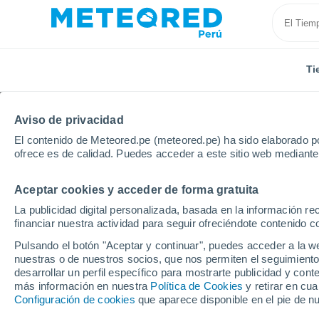
Ti
Aviso de privacidad
El contenido de Meteored.pe (meteored.pe) ha sido elaborado po
ofrece es de calidad. Puedes acceder a este sitio web mediante
Aceptar cookies y acceder de forma gratuita
Inicio
España
Cataluña
Provincia de Barcelona
La publicidad digital personalizada, basada en la información r
financiar nuestra actividad para seguir ofreciéndote contenido c
Tiempo en Terrassa
Pulsando el botón "Aceptar y continuar", puedes acceder a la w
nuestras o de nuestros socios, que nos permiten el seguimiento
21:58
Jueves
desarrollar un perfil específico para mostrarte publicidad y co
más información en nuestra
Política de Cookies
y retirar en cu
Configuración de cookies
que aparece disponible en el pie de n
Cielo despejado