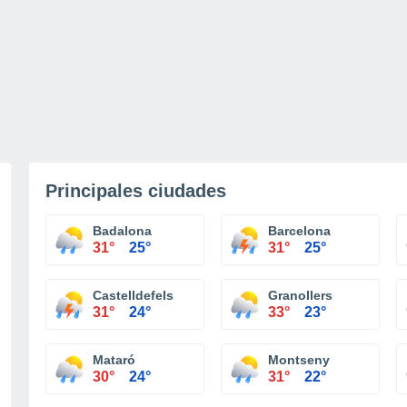
Principales ciudades
Badalona
Barcelona
31°
25°
31°
25°
Castelldefels
Granollers
31°
24°
33°
23°
Mataró
Montseny
30°
24°
31°
22°