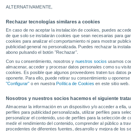
26°
ALTERNATIVAMENTE,
Rechazar tecnologías similares a cookies
Menguant
En caso de no aceptar la instalación de cookies, puedes accede
Iluminada
Sensación de 28°
de que solo se instalarán cookies que sean necesarias para garan
cookies para analizar el comportamiento ni para mostrar publici
publicidad general no personalizada. Puedes rechazar la instala
abono pulsando el botón "Rechazar".
Tiempo 1 - 7 días
Mapa de temperatura
Satélites
Con su consentimiento, nosotros y
nuestros socios
usamos cooki
almacenar, acceder y procesar datos personales como su visita e
cookies. Es posible que algunos proveedores traten tus datos pe
oponerte. Para ello, puede retirar su consentimiento u oponerse
Mañana
Sábado
D
Hoy
"Configurar"
o en nuestra
Política de Cookies
en este sitio web.
7 Ago
8 Ago
6 Ago
Nosotros y nuestros socios hacemos el siguiente trata
Almacenar la información en un dispositivo y/o acceder a ella, 
60%
30%
90%
perfiles para publicidad personalizada, utilizar perfiles para sele
0.7 mm
0.1 mm
3 mm
personalizar el contenido, uso de perfiles para la selección de c
33°
/
22°
34°
/
21°
32°
/
22°
medir el rendimiento del contenido, comprender al público a tra
procedentes de diferentes fuentes, desarrollo y mejora de los se