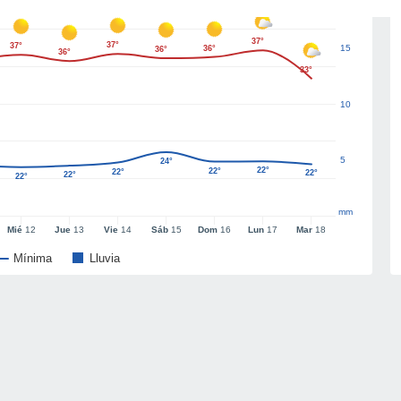
37°
37°
37°
15
36°
36°
36°
33°
10
5
24°
22°
22°
22°
22°
22°
22°
mm
Mié
12
Jue
13
Vie
14
Sáb
15
Dom
16
Lun
17
Mar
18
Mínima
Lluvia