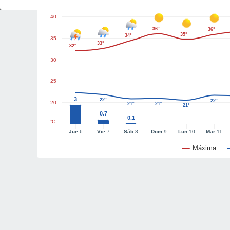
40
36°
36°
35°
34°
35
33°
32°
30
25
3
22°
22°
20
21°
21°
21°
0.7
0.1
°C
Jue
6
Vie
7
Sáb
8
Dom
9
Lun
10
Mar
11
Máxima