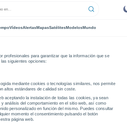
empo
Vídeos
Alertas
Mapas
Satélites
Modelos
Mundo
r profesionales para garantizar que la información que se
 las siguientes opciones:
Terrassa
ecogida mediante cookies o tecnologías similares, nos permite
on altos estándares de calidad sin coste.
eb aceptando la instalación de todas las cookies, ya sean
 y análisis del comportamiento en el sitio web, así como
...
ntenido personalizado en función del mismo. Puedes consultar
alquier momento el consentimiento pulsando el botón
Por horas
uestra página web.
Cielos despejados en las
próximas horas