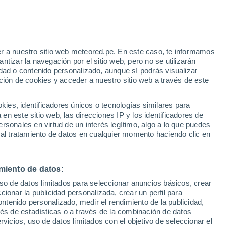
e
r a nuestro sitio web meteored.pe. En este caso, te informamos
:
46%
tizar la navegación por el sitio web, pero no se utilizarán
dad o contenido personalizado, aunque sí podrás visualizar
ción de cookies y acceder a nuestro sitio web a través de este
Modelos
es, identificadores únicos o tecnologías similares para
n este sitio web, las direcciones IP y los identificadores de
rsonales en virtud de un interés legítimo, algo a lo que puedes
 al tratamiento de datos en cualquier momento haciendo clic en
omingo
Lunes
Martes
Miércoles
9 Ago
10 Ago
11 Ago
12 Ago
miento de datos:
uso de datos limitados para seleccionar anuncios básicos, crear
ccionar la publicidad personalizada, crear un perfil para
ontenido personalizado, medir el rendimiento de la publicidad,
36°
/
21°
35°
/
21°
36°
/
22°
37°
/
22°
vés de estadísticas o a través de la combinación de datos
rvicios, uso de datos limitados con el objetivo de seleccionar el