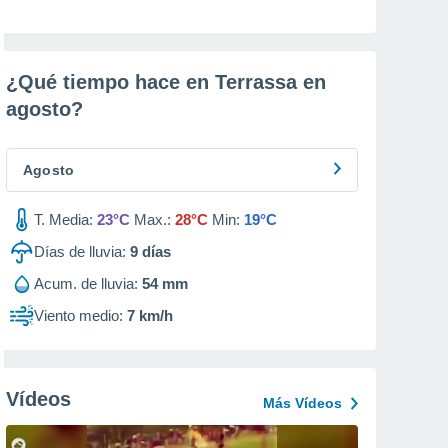
¿Qué tiempo hace en Terrassa en
agosto
?
Agosto
T. Media:
23°C
Max.:
28°C
Min:
19°C
Días de lluvia:
9
días
Acum. de lluvia:
54 mm
Viento medio:
7 km/h
Vídeos
Más Vídeos