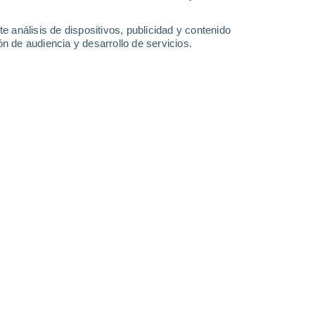
-
41
km/h
12
-
38
km/h
13
-
37
km/h
13
-
41
km/h
e análisis de dispositivos, publicidad y contenido
n de audiencia y desarrollo de servicios.
Suroeste
4 Medio
°
6
-
27 km/h
FPS:
6-10
Suroeste
2 Bajo
°
7
-
26 km/h
FPS:
no
Suroeste
1 Bajo
°
7
-
21 km/h
FPS:
no
Suroeste
0 Bajo
°
7
-
21 km/h
FPS:
no
Suroeste
0 Bajo
°
6
-
17 km/h
FPS:
no