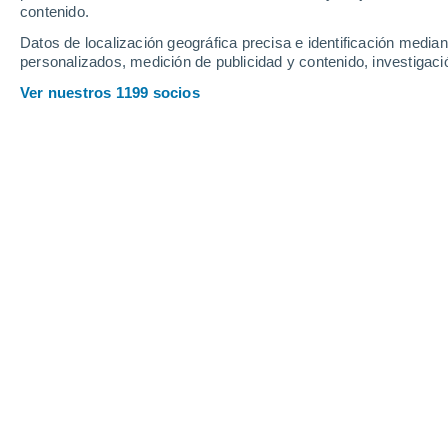
contenido.
18
-
34
km/h
18
-
33
km/h
17
19
-
35
km/h
Datos de localización geográfica precisa e identificación mediant
personalizados, medición de publicidad y contenido, investigació
Tiempo en Mataró hoy
, 6 de agosto
Ver nuestros 1199 socios
Soleado
28°
09:00
Sensación T.
30°
Soleado
29°
10:00
Sensación T.
31°
Soleado
29°
11:00
Sensación T.
32°
Soleado
29°
12:00
Sensación T.
33°
Lluvia débil
40%
30°
14:00
0.2 mm
Sensación T.
33°