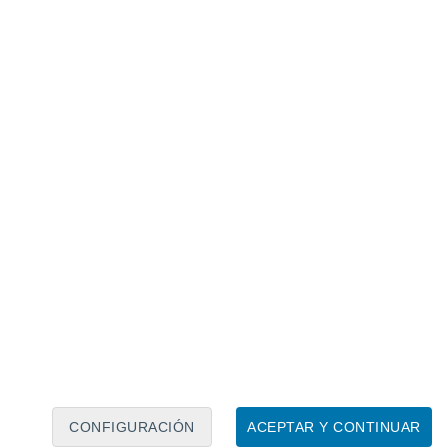
Calendario lunar
Lun
Mar
Mié
Jue
Vie
Sáb
Dom
6
7
8
9
10
11
12
13
14
15
16
17
18
19
CONFIGURACIÓN
ACEPTAR Y CONTINUAR
4