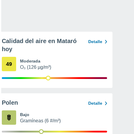
Calidad del aire en Mataró
Detalle
hoy
Moderada
49
O₃ (126 µg/m³)
Polen
Detalle
Bajo
Gramíneas (6 #/m³)