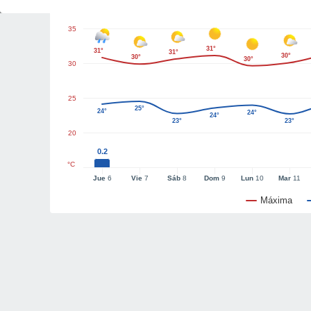
35
31°
31°
31°
30°
30°
30°
30
25
25°
24°
24°
24°
23°
23°
20
0.2
°C
Jue
6
Vie
7
Sáb
8
Dom
9
Lun
10
Mar
11
Máxima