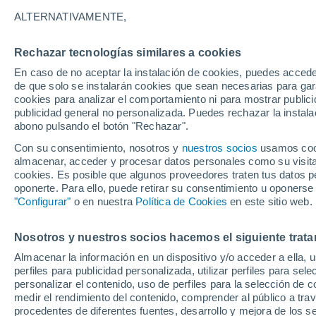
28°
ALTERNATIVAMENTE,
Rechazar tecnologías similares a cookies
Este
En caso de no aceptar la instalación de cookies, puedes accede
Sensación de 30°
7
-
14 km/
de que solo se instalarán cookies que sean necesarias para garan
cookies para analizar el comportamiento ni para mostrar publici
publicidad general no personalizada. Puedes rechazar la instala
abono pulsando el botón "Rechazar".
Tiempo 1 - 7 días
Mapa de lluvia
Satélites
Modelo
Con su consentimiento, nosotros y
nuestros socios
usamos cooki
almacenar, acceder y procesar datos personales como su visita e
cookies. Es posible que algunos proveedores traten tus datos pe
oponerte. Para ello, puede retirar su consentimiento u oponerse
Mañana
Sábado
D
Hoy
"Configurar"
o en nuestra
Política de Cookies
en este sitio web.
7 Ago
8 Ago
6 Ago
Nosotros y nuestros socios hacemos el siguiente trata
Almacenar la información en un dispositivo y/o acceder a ella, 
60%
perfiles para publicidad personalizada, utilizar perfiles para sele
0.2 mm
personalizar el contenido, uso de perfiles para la selección de c
30°
/
25°
31°
/
23°
31°
/
24°
medir el rendimiento del contenido, comprender al público a tra
procedentes de diferentes fuentes, desarrollo y mejora de los se