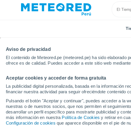
Ti
Aviso de privacidad
El contenido de Meteored.pe (meteored.pe) ha sido elaborado po
ofrece es de calidad. Puedes acceder a este sitio web mediante
Aceptar cookies y acceder de forma gratuita
Inicio
España
Cataluña
Provincia de Barcelona
La publicidad digital personalizada, basada en la información r
financiar nuestra actividad para seguir ofreciéndote contenido c
Tiempo en Mataró
Pulsando el botón "Aceptar y continuar", puedes acceder a la w
nuestras o de nuestros socios, que nos permiten el seguimiento
08:38
Jueves
desarrollar un perfil específico para mostrarte publicidad y co
más información en nuestra
Política de Cookies
y retirar en cu
Configuración de cookies
que aparece disponible en el pie de n
Soleado