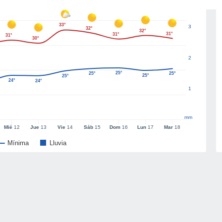
33°
3
32°
32°
31°
31°
31°
30°
2
25°
25°
25°
25°
25°
24°
24°
1
mm
Mié
12
Jue
13
Vie
14
Sáb
15
Dom
16
Lun
17
Mar
18
Mínima
Lluvia