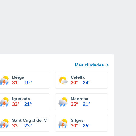
Más ciudades
Berga
Calella
31°
19°
30°
24°
Igualada
Manresa
33°
21°
35°
21°
Sant Cugat del Vallès
Sitges
33°
23°
30°
25°