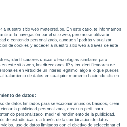
r a nuestro sitio web meteored.pe. En este caso, te informamos
h
tizar la navegación por el sitio web, pero no se utilizarán
dad o contenido personalizado, aunque sí podrás visualizar
ción de cookies y acceder a nuestro sitio web a través de este
s
es, identificadores únicos o tecnologías similares para
n este sitio web, las direcciones IP y los identificadores de
rsonales en virtud de un interés legítimo, algo a lo que puedes
 al tratamiento de datos en cualquier momento haciendo clic en
omingo
Lunes
Martes
Miércoles
9 Ago
10 Ago
11 Ago
12 Ago
miento de datos:
uso de datos limitados para seleccionar anuncios básicos, crear
ccionar la publicidad personalizada, crear un perfil para
ontenido personalizado, medir el rendimiento de la publicidad,
31°
/
24°
30°
/
24°
30°
/
23°
31°
/
24°
vés de estadísticas o a través de la combinación de datos
rvicios, uso de datos limitados con el objetivo de seleccionar el