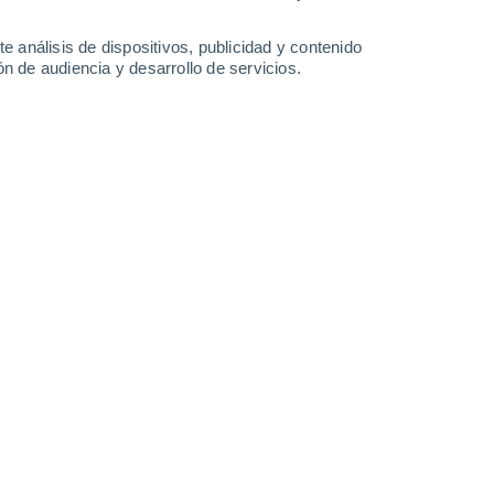
-
33
km/h
14
-
29
km/h
11
-
26
km/h
16
-
33
km/h
e análisis de dispositivos, publicidad y contenido
n de audiencia y desarrollo de servicios.
Este
1 Bajo
7
-
14 km/h
FPS:
no
Este
2 Bajo
9
-
18 km/h
FPS:
no
Sureste
4 Medio
9
-
19 km/h
FPS:
6-10
Sur
6 Alto
11
-
23 km/h
FPS:
15-25
Suroeste
8 ¡Muy Alto!
15
-
31 km/h
FPS:
25-50