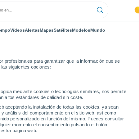
empo
Vídeos
Alertas
Mapas
Satélites
Modelos
Mundo
r profesionales para garantizar que la información que se
 las siguientes opciones:
Mataró
ecogida mediante cookies o tecnologías similares, nos permite
on altos estándares de calidad sin coste.
eb aceptando la instalación de todas las cookies, ya sean
 y análisis del comportamiento en el sitio web, así como
...
ntenido personalizado en función del mismo. Puedes consultar
alquier momento el consentimiento pulsando el botón
Por horas
uestra página web.
Lluvias débiles en las próximas
horas