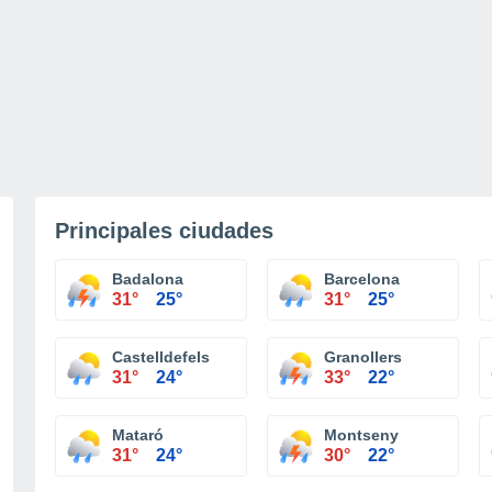
Principales ciudades
Badalona
Barcelona
31°
25°
31°
25°
Castelldefels
Granollers
31°
24°
33°
22°
Mataró
Montseny
31°
24°
30°
22°