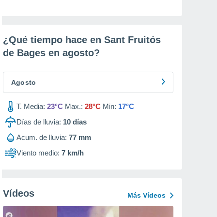
¿Qué tiempo hace en Sant Fruitós
de Bages en
agosto
?
Agosto
T. Media:
23°C
Max.:
28°C
Min:
17°C
Días de lluvia:
10
días
Acum. de lluvia:
77 mm
Viento medio:
7 km/h
Vídeos
Más Vídeos