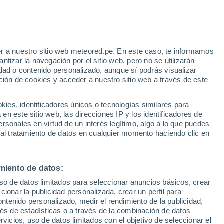
Aviso de nivel amarillo
Alerta moderada por altas
temperaturas en Sant Fruitós de
Bages hoy
 Alto!
r a nuestro sitio web meteored.pe. En este caso, te informamos
tizar la navegación por el sitio web, pero no se utilizarán
dad o contenido personalizado, aunque sí podrás visualizar
ción de cookies y acceder a nuestro sitio web a través de este
odelos
es, identificadores únicos o tecnologías similares para
n este sitio web, las direcciones IP y los identificadores de
rsonales en virtud de un interés legítimo, algo a lo que puedes
 al tratamiento de datos en cualquier momento haciendo clic en
iércoles
Jueves
Viernes
Sábado
12 Ago
13 Ago
14 Ago
15 Ago
miento de datos:
uso de datos limitados para seleccionar anuncios básicos, crear
50%
ccionar la publicidad personalizada, crear un perfil para
0.2 mm
ontenido personalizado, medir el rendimiento de la publicidad,
37°
/
20°
38°
/
20°
40°
/
20°
39°
/
20°
vés de estadísticas o a través de la combinación de datos
rvicios, uso de datos limitados con el objetivo de seleccionar el