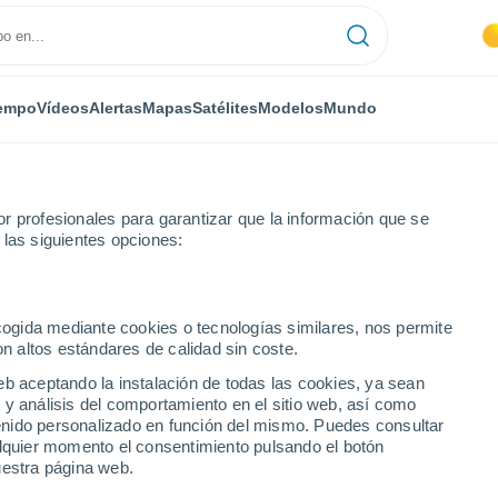
empo
Vídeos
Alertas
Mapas
Satélites
Modelos
Mundo
r profesionales para garantizar que la información que se
 las siguientes opciones:
Sant Fruitós de Bages
ecogida mediante cookies o tecnologías similares, nos permite
on altos estándares de calidad sin coste.
s de Bages
eb aceptando la instalación de todas las cookies, ya sean
 y análisis del comportamiento en el sitio web, así como
...
ntenido personalizado en función del mismo. Puedes consultar
alquier momento el consentimiento pulsando el botón
Por horas
uestra página web.
Intervalos nubosos en las
próximas horas