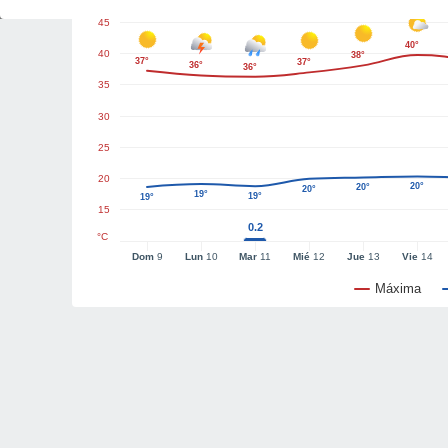
45
40°
40
38°
37°
37°
36°
36°
35
30
25
20
20°
20°
20°
19°
19°
19°
15
0.2
°C
Dom
9
Lun
10
Mar
11
Mié
12
Jue
13
Vie
14
Máxima