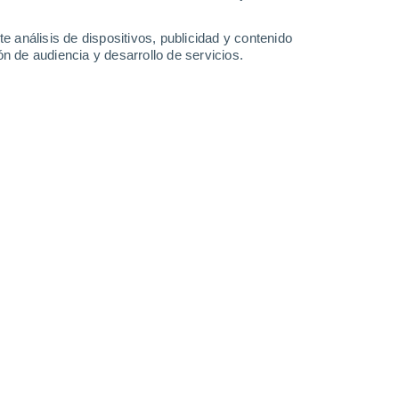
-
36
km/h
12
-
38
km/h
14
-
42
km/h
12
-
49
km/h
e análisis de dispositivos, publicidad y contenido
n de audiencia y desarrollo de servicios.
, 9 de agosto
Sur
8 ¡Muy Alto!
12
-
33 km/h
FPS:
25-50
Sur
8 ¡Muy Alto!
14
-
37 km/h
FPS:
25-50
Sur
8 ¡Muy Alto!
15
-
38 km/h
FPS:
25-50
Sur
6 Alto
16
-
39 km/h
FPS:
15-25
Sur
4 Medio
16
-
40 km/h
FPS:
6-10