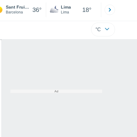
Sant Fruitós de Bages
Lima
Cuzco
36°
18°
Barcelona
Lima
Cusco
°C