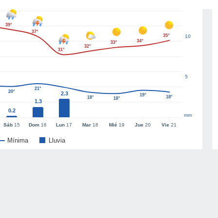
39°
37°
35°
10
34°
33°
32°
31°
5
21°
20°
2.3
19°
18°
18°
18°
1.3
0.2
mm
Sáb
15
Dom
16
Lun
17
Mar
18
Mié
19
Jue
20
Vie
21
Mínima
Lluvia