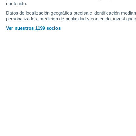
contenido.
14
-
38
km/h
13
-
38
km/h
12
16
-
40
km/h
Datos de localización geográfica precisa e identificación mediant
personalizados, medición de publicidad y contenido, investigació
Tiempo en Sant Fruitós de Bages hoy
Ver nuestros 1199 socios
Soleado
36°
13:00
Sensación T.
35°
Soleado
36°
14:00
Sensación T.
35°
Soleado
37°
15:00
Sensación T.
36°
Soleado
37°
16:00
Sensación T.
36°
Nubes y claros
36°
17:00
Sensación T.
35°