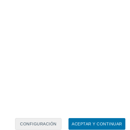
Calendario lunar
Lun
Mar
Mié
Jue
Vie
Sáb
Dom
9
10
11
12
13
14
15
16
17
18
19
20
21
22
CONFIGURACIÓN
ACEPTAR Y CONTINUAR
15