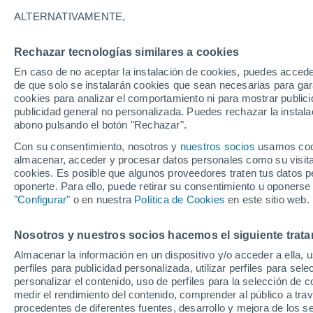
36°
ALTERNATIVAMENTE,
Rechazar tecnologías similares a cookies
UV
8 ¡Muy
En caso de no aceptar la instalación de cookies, puedes accede
Sensación de 35°
FPS
25-50
de que solo se instalarán cookies que sean necesarias para garan
cookies para analizar el comportamiento ni para mostrar publici
publicidad general no personalizada. Puedes rechazar la instala
abono pulsando el botón "Rechazar".
Tiempo 1 - 7 días
Mapa de nubosidad
Satélites
M
Con su consentimiento, nosotros y
nuestros socios
usamos cooki
almacenar, acceder y procesar datos personales como su visita e
cookies. Es posible que algunos proveedores traten tus datos pe
oponerte. Para ello, puede retirar su consentimiento u oponerse
Mañana
Martes
M
Hoy
"Configurar"
o en nuestra
Política de Cookies
en este sitio web.
10 Ago
11 Ago
9 Ago
Nosotros y nuestros socios hacemos el siguiente trata
Almacenar la información en un dispositivo y/o acceder a ella, 
40%
perfiles para publicidad personalizada, utilizar perfiles para sele
0.2 mm
personalizar el contenido, uso de perfiles para la selección de c
36°
/
19°
36°
/
19°
37°
/
19°
medir el rendimiento del contenido, comprender al público a tra
procedentes de diferentes fuentes, desarrollo y mejora de los se