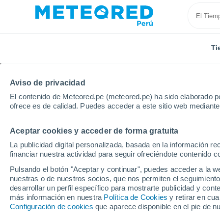
Ti
Aviso de privacidad
El contenido de Meteored.pe (meteored.pe) ha sido elaborado po
ofrece es de calidad. Puedes acceder a este sitio web mediante
Aceptar cookies y acceder de forma gratuita
Inicio
España
Cataluña
Provincia de Barcelona
La publicidad digital personalizada, basada en la información r
financiar nuestra actividad para seguir ofreciéndote contenido c
Tiempo en Sant Fruitó
Pulsando el botón "Aceptar y continuar", puedes acceder a la w
nuestras o de nuestros socios, que nos permiten el seguimiento
13:02
Domingo
desarrollar un perfil específico para mostrarte publicidad y co
más información en nuestra
Política de Cookies
y retirar en cu
Configuración de cookies
que aparece disponible en el pie de n
Soleado