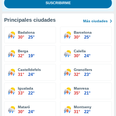
Principales ciudades
Más ciudades
Badalona
Barcelona
30°
25°
30°
25°
Berga
Calella
32°
19°
30°
24°
Castelldefels
Granollers
31°
24°
32°
23°
Igualada
Manresa
33°
22°
35°
21°
Mataró
Montseny
30°
24°
31°
22°