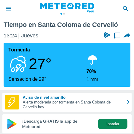
Coloma de Cervelló
Tiempo en Santa Coloma de Cervelló
privacidad
13:24
Jueves
...
o de
e
e) ha sido
Tormenta
or
27°
es para
ue la
 que se
70%
e calidad.
Sensación de 29°
1 mm
eder a este
ediante las
opciones:
Aviso de nivel amarillo
Alerta moderada por tormenta en Santa Coloma de
ookies y
Cervelló hoy
e forma
¡Descarga
GRATIS
la app de
Instalar
d digital
Meteored!
ada, basada