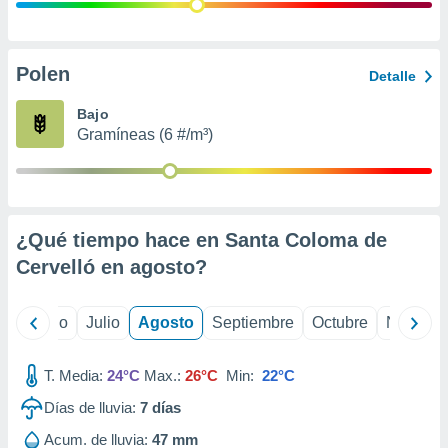
ados con el
 seleccionar
o.
calización
Polen
Detalle
precisa e
ión mediante
Bajo
Gramíneas (6 #/m³)
, publicidad
dos,
 publicidad
,
¿Qué tiempo hace en Santa Coloma de
ón de
 desarrollo
Cervelló en
agosto
?
s.
tros 1199
yo
Junio
Julio
Agosto
Septiembre
Octubre
Noviemb
ios
T. Media:
24°C
Max.:
26°C
Min:
22°C
Días de lluvia:
7
días
Acum. de lluvia:
47 mm