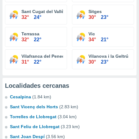
Sant Cugat del Vallès
Sitges
32°
24°
30°
23°
Terrassa
Vic
32°
22°
34°
21°
Vilafranca del Penedès
Vilanova i la Geltrú
31°
22°
30°
23°
Localidades cercanas
Cesalpina
(1.84 km)
Sant Vicenç dels Horts
(2.83 km)
Torrelles de Llobregat
(3.04 km)
Sant Feliu de Llobregat
(3.23 km)
Sant Joan Despí
(3.56 km)