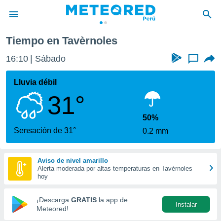
oles
Tiempo en Tavèrnoles
privacidad
16:10
Sábado
...
o de
e
e) ha sido
Lluvia débil
or
31°
es para
ue la
 que se
50%
e calidad.
Sensación de 31°
0.2 mm
eder a este
ediante las
opciones:
Aviso de nivel amarillo
Alerta moderada por altas temperaturas en Tavèrnoles
ookies y
hoy
e forma
¡Descarga
GRATIS
la app de
Instalar
d digital
Meteored!
ada, basada