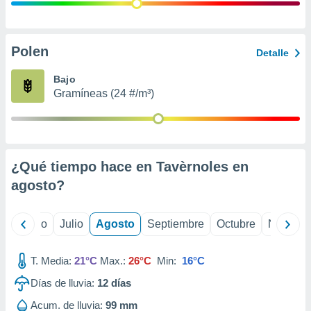
ados con el
 seleccionar
o.
calización
Polen
Detalle
precisa e
ión mediante
Bajo
Gramíneas (24 #/m³)
, publicidad
dos,
 publicidad
,
¿Qué tiempo hace en Tavèrnoles en
ón de
 desarrollo
agosto
?
s.
tros 1199
yo
Junio
Julio
Agosto
Septiembre
Octubre
Noviemb
ios
T. Media:
21°C
Max.:
26°C
Min:
16°C
Días de lluvia:
12
días
Acum. de lluvia:
99 mm