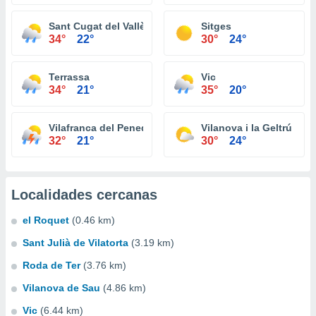
Sant Cugat del Vallès
Sitges
34°
22°
30°
24°
Terrassa
Vic
34°
21°
35°
20°
Vilafranca del Penedès
Vilanova i la Geltrú
32°
21°
30°
24°
Localidades cercanas
el Roquet
(0.46 km)
Sant Julià de Vilatorta
(3.19 km)
Roda de Ter
(3.76 km)
Vilanova de Sau
(4.86 km)
Vic
(6.44 km)