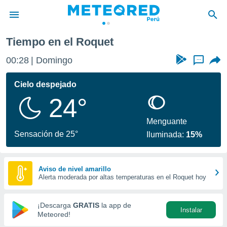
et
Tiempo en el Roquet
privacidad
00:28
Domingo
...
o de
e
e) ha sido
Cielo despejado
or
24°
es para
ue la
 que se
Menguante
e calidad.
Sensación de 25°
Iluminada:
15%
eder a este
ediante las
opciones:
Aviso de nivel amarillo
Alerta moderada por altas temperaturas en el Roquet hoy
ookies y
e forma
¡Descarga
GRATIS
la app de
Instalar
d digital
Meteored!
ada, basada